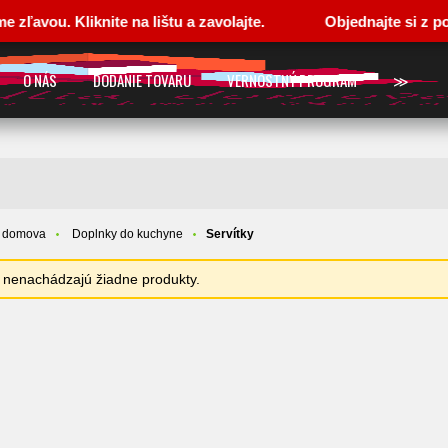
. Kliknite na lištu a zavolajte.
Objednajte si z pohodli
O NÁS
DODANIE TOVARU
VERNOSTNÝ PROGRAM
≫
e domova
Doplnky do kuchyne
Servítky
sa nenachádzajú žiadne produkty.