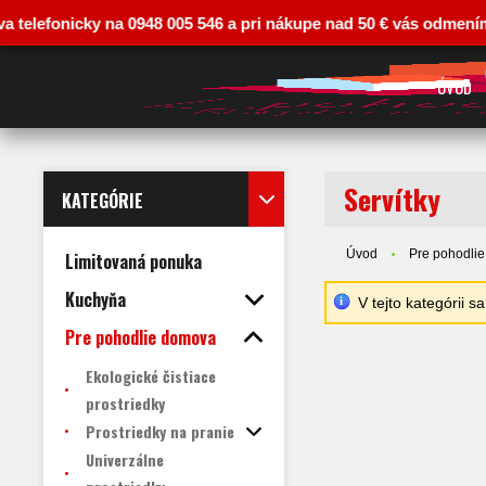
onicky na 0948 005 546 a pri nákupe nad 50 € vás odmeníme zľavou
ÚVOD
Servítky
KATEGÓRIE
Úvod
Pre pohodli
Limitovaná ponuka
Kuchyňa
V tejto kategórii 
Pre pohodlie domova
Ekologické čistiace
prostriedky
Prostriedky na pranie
Univerzálne