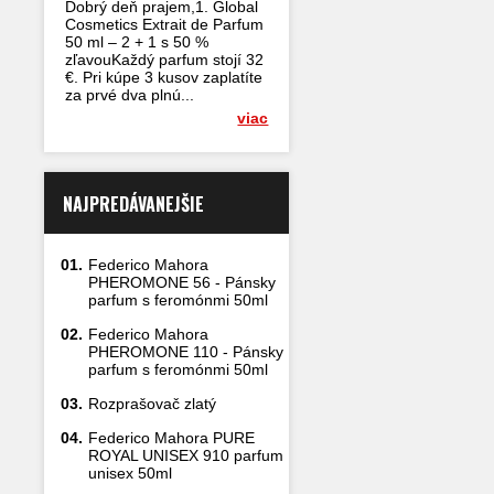
Dobrý deň prajem,1. Global
Cosmetics Extrait de Parfum
50 ml – 2 + 1 s 50 %
zľavouKaždý parfum stojí 32
€. Pri kúpe 3 kusov zaplatíte
za prvé dva plnú...
viac
NAJPREDÁVANEJŠIE
01.
Federico Mahora
PHEROMONE 56 - Pánsky
parfum s feromónmi 50ml
02.
Federico Mahora
PHEROMONE 110 - Pánsky
parfum s feromónmi 50ml
03.
Rozprašovač zlatý
04.
Federico Mahora PURE
ROYAL UNISEX 910 parfum
unisex 50ml