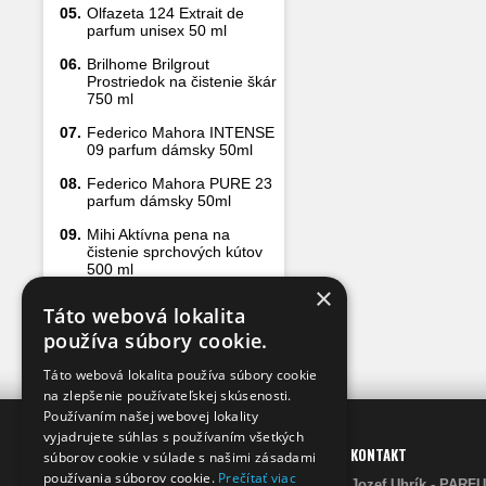
05.
Olfazeta 124 Extrait de
parfum unisex 50 ml
06.
Brilhome Brilgrout
Prostriedok na čistenie škár
750 ml
07.
Federico Mahora INTENSE
09 parfum dámsky 50ml
08.
Federico Mahora PURE 23
parfum dámsky 50ml
09.
Mihi Aktívna pena na
čistenie sprchových kútov
500 ml
×
10.
Mihi Rozprašovač 1 ks
Táto webová lokalita
používa súbory cookie.
Táto webová lokalita používa súbory cookie
na zlepšenie používateľskej skúsenosti.
Používaním našej webovej lokality
vyjadrujete súhlas s používaním všetkých
INFO
KONTAKT
súborov cookie v súlade s našimi zásadami
používania súborov cookie.
Prečítať viac
Prečo my
Jozef Uhrík - 