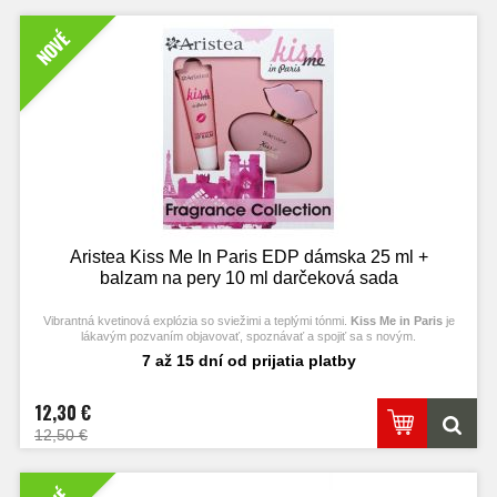
NOVÉ
Aristea Kiss Me In Paris EDP dámska 25 ml +
balzam na pery 10 ml darčeková sada
Vibrantná kvetinová explózia so sviežimi a teplými tónmi.
Kiss Me in Paris
je
lákavým pozvaním objavovať, spoznávať a spojiť sa s novým.
7 až 15 dní od prijatia platby
12,30 €
12,50 €