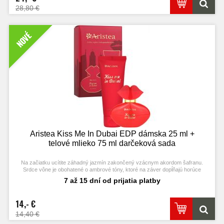
28,80 €
NOVÉ
Aristea Kiss Me In Dubai EDP dámska 25 ml +
telové mlieko 75 ml darčeková sada
Na začiatku ucítite záhadný jazmín zakončený vzácnym akordom šafranu.
Srdce vône je obohatené o ambrové tóny, ktoré na záver dopĺňajú horúce
akordy cédrového dreva.
7 až 15 dní od prijatia platby
14,- €
14,40 €