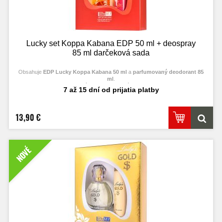
Lucky set Koppa Kabana EDP 50 ml + deospray
85 ml darčeková sada
Obsahuje
EDP Lucky Koppa Kabana 50 ml
a
parfumovaný deodorant 85
ml
.
Francúzske parfumové esencie!
7 až 15 dní od prijatia platby
13,90 €
NOVÉ