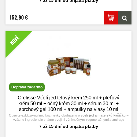
7 až 15 dní od prijatia platby
152,90 €
NOVÉ
Doprava zadarmo
Crelisse Včelí jed telový krém 250 ml + pleťový
krém 50 ml + očný krém 30 ml + sérum 30 ml +
sprchový gél 100 ml + ampulky na vlasy 10 ml
Objavte exkluzívnu líniu kozmetiky obohatenú o
včelí jed a materskú kašičku
–
vzácne ingrediencie známe svojimi výnimočnými regeneračnými a anti-age
účinkami. Každý produkt je navrhnutý tak, aby poskytol vašej pleti a vlasom
7 až 15 dní od prijatia platby
luxusnú starostlivosť s bohatými prírodnými aktívnymi látkami.