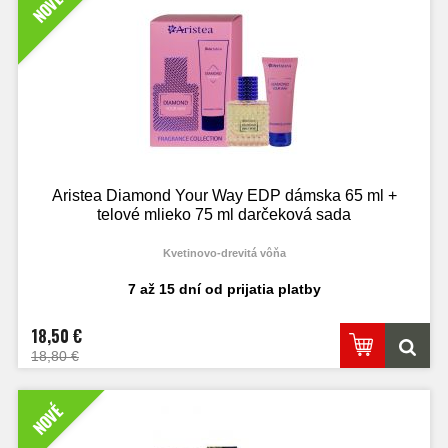
NOVÉ
Aristea Diamond Your Way EDP dámska 65 ml +
telové mlieko 75 ml darčeková sada
Kvetinovo-drevitá vôňa
7 až 15 dní od prijatia platby
18,50 €
18,80 €
NOVÉ