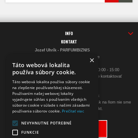
INFO
KONTAKT
Jozef Uhrík - PARFUMBIZNIS
Saratovská 2926/21 93405 Levice
×
Telefón:
Táto webová lokalita
0948 005 546
- PO-PIA: 10:00 - 18:00, SO 10:00 - 15:00
používa súbory cookie.
ak sa aj hneď nedovoláte, budeme Vás spätne kontaktovať
Táto webová lokalita používa súbory cookie
Email:
na zlepšenie používateľskej skúsenosti.
poslimasem@gmail.com
Používaním našej webovej lokality
objednavky@zpohodliadomova.sk
vyjadrujete súhlas s používaním všetkých
Kontaktovať nás môžete aj cez zákaznícky chat, ak na ňom nie sme
súborov cookie v súlade s našimi zásadami
prítomný, zanechajte na seba kontakt.
používania súborov cookie.
Prečítať viac
ODSTÚPENIE OD KÚPNEJ ZMLUVY
NEVYHNUTNE POTREBNÉ
Odstúpiť od zmluvy tu
FUNKCIE