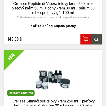
Crelisse Peptide di Vipera telový krém 250 ml +
pleťový krém 50 ml + očný krém 30 ml + sérum 30
ml + sprchový gél 100 ml
Exkluzívna starostlivosť o pleť a telo s peptidom vretenice
7 až 15 dní od prijatia platby
140,80 €
NOVÉ
Doprava zadarmo
Crelisse Slimačí sliz telový krém 250 ml + pleťový
krém 50 ml + očný krém 30 ml + sérum 30 ml +