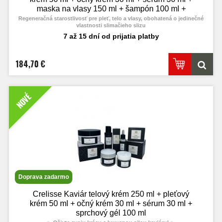
maska na vlasy 150 ml + šampón 100 ml +
sprchový gél 100 ml
Regeneračná starostlivosť pre pleť, telo a vlasy, obohatená o jedinečné
vlastnosti slimačieho slizu
7 až 15 dní od prijatia platby
184,70 €
NOVÉ
Doprava zadarmo
Crelisse Kaviár telový krém 250 ml + pleťový
krém 50 ml + očný krém 30 ml + sérum 30 ml +
sprchový gél 100 ml