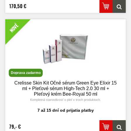
170,50 €
NOVÉ
Doprava zadarmo
Crelisse Skin Kit Očné sérum Green Eye Elixir 15
ml + Pleťové sérum High-Tech 2.0 30 ml +
Pleťový krém Bee-Royal 50 ml
Kompletná starostlivosť o pleť v troch produktoch.
7 až 15 dní od prijatia platby
79,- €