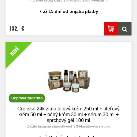
✨
Oživte svoju krásu s luxusnou silou kaviáru!
✨
7 až 15 dní od prijatia platby
132,- €
NOVÉ
Doprava zadarmo
Crelisse 24k zlato telový krém 250 ml + pleťový
krém 50 ml + očný krém 30 ml + sérum 30 ml +
sprchový gél 100 ml
Zažite luxusnú starostlivosť s 24-karátovým zlatom