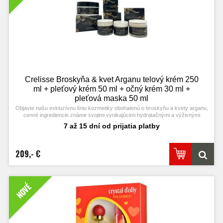
Crelisse Broskyňa & kvet Arganu telový krém 250
ml + pleťový krém 50 ml + očný krém 30 ml +
pleťová maska 50 ml
Objavte našu exkluzívnu líniu kozmetiky obohatenú o broskyňu a kvety arganu,
cenné ingrediencie známe svojimi vynikajúcimi hydratačnými a výživnými
vlastnosťami. Každý produkt je navrhnutý tak, aby vašej pleti poskytol luxusnú
7 až 15 dní od prijatia platby
starostlivosť, s formulami bohatými na prírodné aktívne zložky.
209,- €
NOVÉ