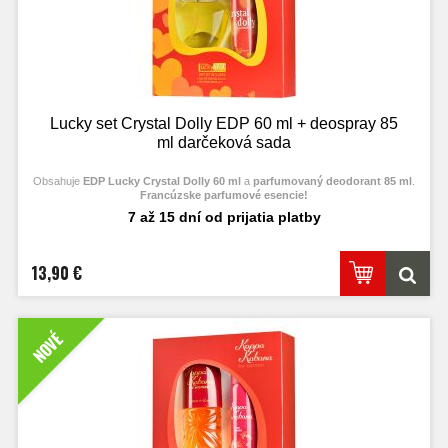
Lucky set Crystal Dolly EDP 60 ml + deospray 85
ml darčeková sada
Obsahuje
EDP Lucky Crystal Dolly 60 ml
a
parfumovaný deodorant 85 ml
.
Francúzske parfumové esencie!
7 až 15 dní od prijatia platby
13,90 €
NOVÉ