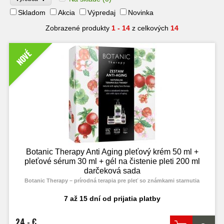
Skladom
Akcia
Výpredaj
Novinka
Zobrazené produkty
1 - 14
z celkových
14
NOVÉ
Botanic Therapy Anti Aging pleťový krém 50 ml +
pleťové sérum 30 ml + gél na čistenie pleti 200 ml
darčeková sada
Botanic Therapy – prírodná terapia pre pleť so známkami starnutia
7 až 15 dní od prijatia platby
24,- €