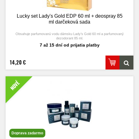
Lucky set Lady's Gold EDP 60 ml + deospray 85
ml darčeková sada
Obsahuje parfumovanú vodu dámsku Lady’s Gold 60 ml a parfumovaný
dezodorant 85 ml.
Francúzske parfumové esencie!
7 až 15 dní od prijatia platby
14,20 €
NOVÉ
Doprava zadarmo