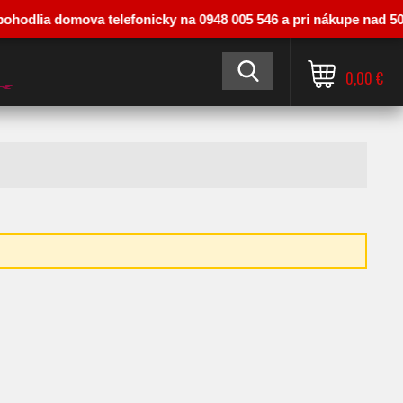
ia domova telefonicky na 0948 005 546 a pri nákupe nad 50 € vás 
0,00 €