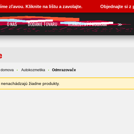
u. Kliknite na lištu a zavolajte.
Objednajte si z pohodl
O NÁS
DODANIE TOVARU
VERNOSTNÝ PROGRAM
≫
e
e domova
Autokozmetika
Odmrazovače
sa nenachádzajú žiadne produkty.