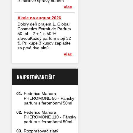
e-mailové správy budem...
viac
Akcie na august 2026
Dobrý deň prajem,1. Global
Cosmetics Extrait de Parfum
50 ml – 2 + 1 s 50 %
zľavouKaždý parfum stojí 32
€. Pri kúpe 3 kusov zaplatíte
za prvé dva plnú...
viac
NAJPREDÁVANEJŠIE
01.
Federico Mahora
PHEROMONE 56 - Pánsky
parfum s feromónmi 50ml
02.
Federico Mahora
PHEROMONE 110 - Pánsky
parfum s feromónmi 50ml
03.
Rozprašovač zlatý