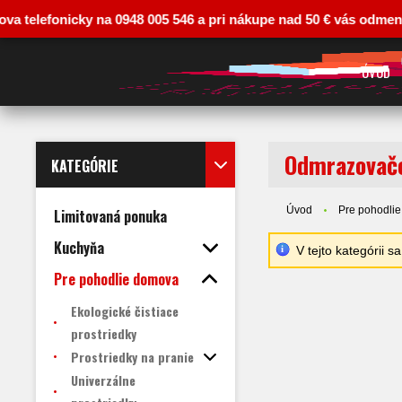
efonicky na 0948 005 546 a pri nákupe nad 50 € vás odmeníme zľavo
ÚVOD
Odmrazovač
KATEGÓRIE
Úvod
Pre pohodli
Limitovaná ponuka
Kuchyňa
V tejto kategórii 
Pre pohodlie domova
Ekologické čistiace
prostriedky
Prostriedky na pranie
Univerzálne