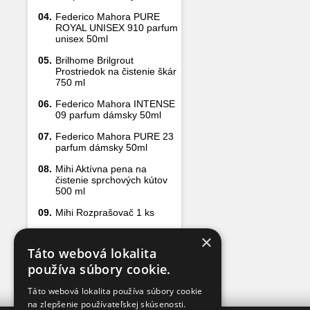
04.
Federico Mahora PURE
ROYAL UNISEX 910 parfum
unisex 50ml
05.
Brilhome Brilgrout
Prostriedok na čistenie škár
750 ml
06.
Federico Mahora INTENSE
09 parfum dámsky 50ml
07.
Federico Mahora PURE 23
parfum dámsky 50ml
08.
Mihi Aktívna pena na
čistenie sprchových kútov
500 ml
09.
Mihi Rozprašovač 1 ks
10.
Olfazeta Luxury 143 parfum
×
unisex 50 ml
Táto webová lokalita
používa súbory cookie.
Táto webová lokalita používa súbory cookie
na zlepšenie používateľskej skúsenosti.