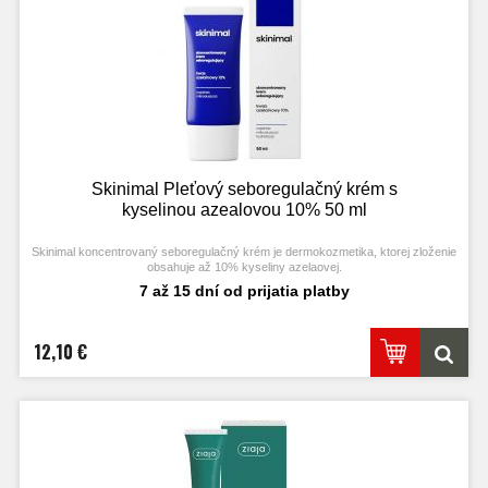
Skinimal Pleťový seboregulačný krém s
kyselinou azealovou 10% 50 ml
Skinimal koncentrovaný seboregulačný krém je dermokozmetika, ktorej zloženie
obsahuje až 10% kyseliny azelaovej.
7 až 15 dní od prijatia platby
12,10 €