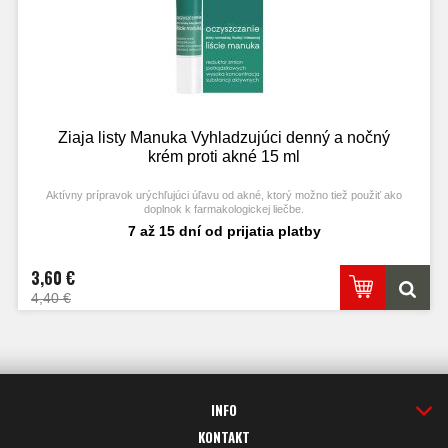
Ziaja listy Manuka Vyhladzujúci denný a nočný
krém proti akné 15 ml
Aktívny prípravok urýchľujúci úľavu od akné, ktorý možno tiež použiť ako
doplnok k farmakologickej liečbe.
7 až 15 dní od prijatia platby
3,60 €
4,40 €
INFO
KONTAKT