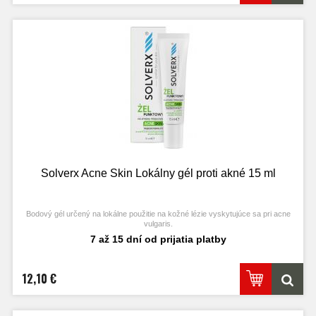
Solverx Acne Skin Lokálny gél proti akné 15 ml
Bodový gél určený na lokálne použitie na kožné lézie vyskytujúce sa pri acne
vulgaris.
7 až 15 dní od prijatia platby
12,10 €