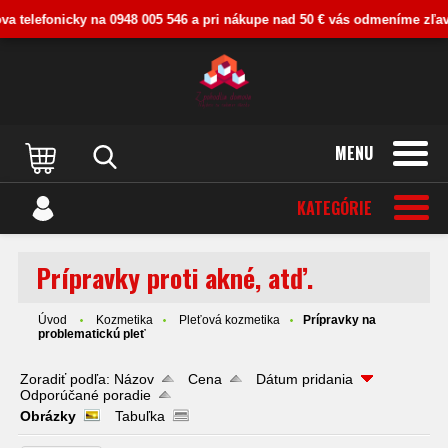
 telefonicky na 0948 005 546 a pri nákupe nad 50 € vás odmeníme zľavou. 
MENU
KATEGÓRIE
Prípravky proti akné, atď.
Úvod
Kozmetika
Pleťová kozmetika
Prípravky na
problematickú pleť
Zoradiť podľa:
Názov
Cena
Dátum pridania
Odporúčané poradie
Obrázky
Tabuľka