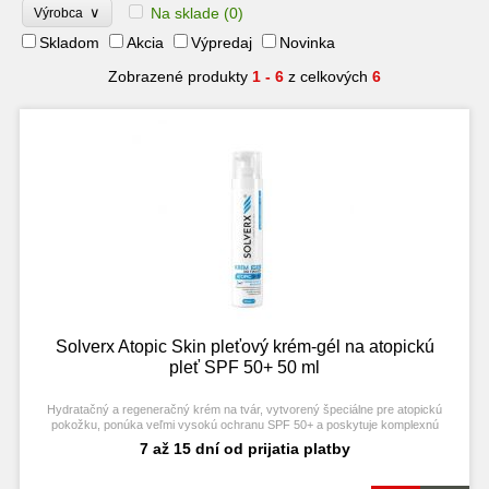
∨
Na sklade
(0)
Výrobca
Skladom
Akcia
Výpredaj
Novinka
Zobrazené produkty
1 - 6
z celkových
6
Solverx Atopic Skin pleťový krém-gél na atopickú
pleť SPF 50+ 50 ml
Hydratačný a regeneračný krém na tvár, vytvorený špeciálne pre atopickú
pokožku, ponúka veľmi vysokú ochranu SPF 50+ a poskytuje komplexnú
ochranu pred škodlivým slnečným žiarením po celý rok. Vhodné pre dospelých
7 až 15 dní od prijatia platby
aj deti od 3 rokov.