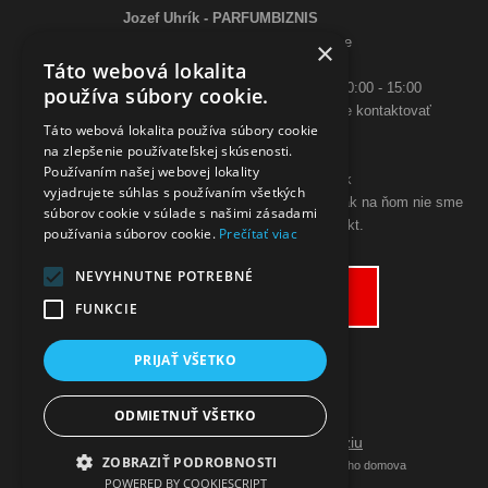
Jozef Uhrík - PARFUMBIZNIS
Saratovská 2926/21 93405 Levice
×
Telefón:
Táto webová lokalita
0948 005 546
- PO-PIA: 10:00 - 18:00, SO 10:00 - 15:00
používa súbory cookie.
ak sa aj hneď nedovoláte, budeme Vás spätne kontaktovať
Táto webová lokalita používa súbory cookie
Email:
na zlepšenie používateľskej skúsenosti.
poslimasem@gmail.com
Používaním našej webovej lokality
objednavky@zpohodliadomova.sk
vyjadrujete súhlas s používaním všetkých
Kontaktovať nás môžete aj cez zákaznícky chat, ak na ňom nie sme
súborov cookie v súlade s našimi zásadami
prítomný, zanechajte na seba kontakt.
používania súborov cookie.
Prečítať viac
ODSTÚPENIE OD KÚPNEJ ZMLUVY
NEVYHNUTNE POTREBNÉ
Odstúpiť od zmluvy tu
FUNKCIE
PRIJAŤ VŠETKO
ODMIETNUŤ VŠETKO
Prepnúť zobrazenie na plnú verziu
ZOBRAZIŤ PODROBNOSTI
Copyright 2019 - 2026 © Nakupujte z pohodlia vášho domova
POWERED BY COOKIESCRIPT