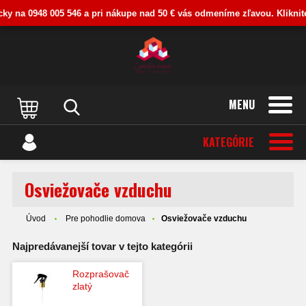
 0948 005 546 a pri nákupe nad 50 € vás odmeníme zľavou. Kliknite na liš
MENU
KATEGÓRIE
Osviežovače vzduchu
Úvod
Pre pohodlie domova
Osviežovače vzduchu
Najpredávanejší tovar v tejto kategórii
Rozprašovač
zlatý