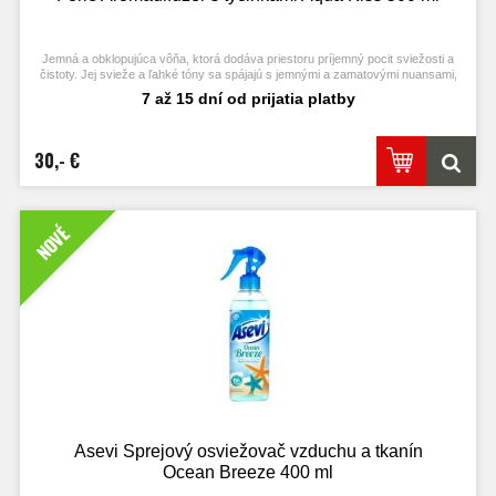
Jemná a obklopujúca vôňa, ktorá dodáva priestoru príjemný pocit sviežosti a
čistoty. Jej svieže a ľahké tóny sa spájajú s jemnými a zamatovými nuansami,
čím vytvárajú harmonickú vôňu pripomínajúcu sviežosť vody a čistotu práve
7 až 15 dní od prijatia platby
vypraných tkanín.
30,- €
NOVÉ
Asevi Sprejový osviežovač vzduchu a tkanín
Ocean Breeze 400 ml