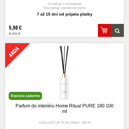
Osviežuje a aromatizuje
Neutralizuje nepríjemné pachy
Bezpečné zloženie na báze vody
7 až 15 dní od prijatia platby
5,90 €
6,60 €
AKCIA
Doprava zadarmo
Parfum do interiéru Home Ritual PURE 180 100
ml
voňa vydrží až 70 dní Objem: 100 ml