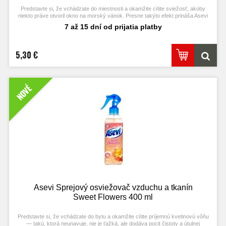
Predstavte si, že vchádzate do miestnosti a okamžite cítite sviežosť, akoby
niekto práve otvoril okno na morský vánok. Presne takýto efekt prináša Asevi
Ocean Breeze – ľahký, bezplynový osviežovač vzduchu, ktorý môžete používať
7 až 15 dní od prijatia platby
ako v miestnostiach, tak aj priamo na tkaniny.
Je to jeden z najuniverzálnejších produktov do domácnosti, pretože nemaskuje
pachy, ale skutočne ich neutralizuje.
5,30 €
NOVÉ
Asevi Sprejový osviežovač vzduchu a tkanín
Sweet Flowers 400 ml
Predstavte si, že vchádzate do bytu a okamžite cítite príjemnú kvetinovú vôňu
— takú, ktorá neunavuje, nie je ťažká, ale dodáva pocit čistoty a útulnej