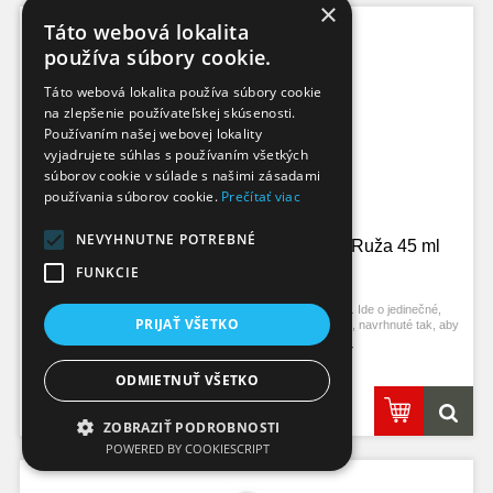
×
Táto webová lokalita
používa súbory cookie.
Táto webová lokalita používa súbory cookie
na zlepšenie používateľskej skúsenosti.
Používaním našej webovej lokality
vyjadrujete súhlas s používaním všetkých
súborov cookie v súlade s našimi zásadami
používania súborov cookie.
Prečítať viac
NEVYHNUTNE POTREBNÉ
Bispol Difuzér s ratanovými paličkami Ruža 45 ml
FUNKCIE
Objavte aróma difuzéry BISPOL s ratanovými tyčinkami. Ide o jedinečné,
PRIJAŤ VŠETKO
rafinované vonné kompozície, uzavreté v sklenenej nádobe, navrhnuté tak, aby
naplnili priestor originálnou arómou.
7 až 15 dní od prijatia platby
ODMIETNUŤ VŠETKO
2,80 €
ZOBRAZIŤ PODROBNOSTI
POWERED BY COOKIESCRIPT