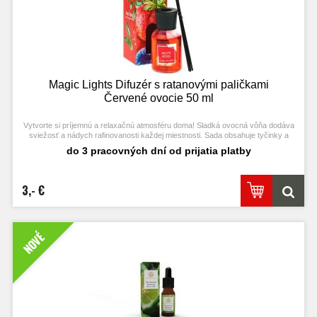
Magic Lights Difuzér s ratanovými paličkami
Červené ovocie 50 ml
Vytvorte si príjemnú a relaxačnú atmosféru doma! Sladká ovocná vôňa dodáva
sviežosť a nádych rafinovanosti každej miestnosti. Sada obsahuje tyčinky a
elegantnú fľaštičku s parfémom. Pre lepšie rozptýlenie vône odporúčame otočiť
do 3 pracovných dní od prijatia platby
tyčinky, keď je horná časť suchá.
3,- €
NOVÉ