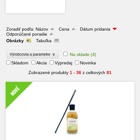
Zoradiť podľa:
Názov
Cena
Dátum pridania
Odporúčané poradie
Obrázky
Tabuľka
∨
Na sklade
(4)
Výrobcovia a parametre
Skladom
Akcia
Výpredaj
Novinka
Zobrazené produkty
1 - 36
z celkových
81
NOVÉ