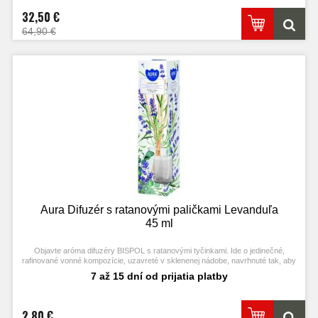
32,50 €
64,90 €
Aura Difuzér s ratanovými paličkami Levanduľa
45 ml
Objavte aróma difuzéry BISPOL s ratanovými tyčinkami. Ide o jedinečné,
rafinované vonné kompozície, uzavreté v sklenenej nádobe, navrhnuté tak, aby
naplnili priestor originálnou arómou.
7 až 15 dní od prijatia platby
2,80 €