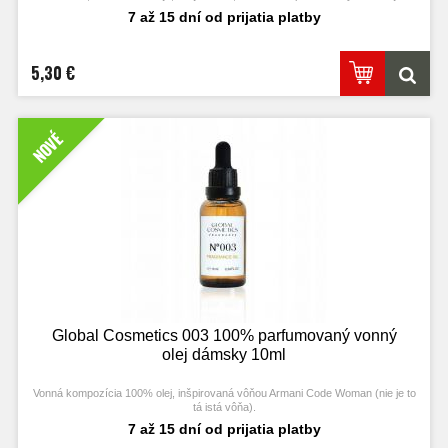
atmosféry. Presne takýto efekt prináša Asevi Sweet Flowers.
7 až 15 dní od prijatia platby
Je to osviežovač vzduchu a sprej na tkaniny v jednom, ktorý v priebehu
niekoľkých sekúnd dokáže zmeniť vôňu celého interiéru.
5,30 €
NOVÉ
Global Cosmetics 003 100% parfumovaný vonný
olej dámsky 10ml
Vonná kompozícia 100% olej, inšpirovaná vôňou Armani Code Woman (nie je to
tá istá vôňa).
7 až 15 dní od prijatia platby