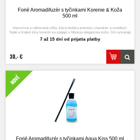
Forié Aromadifuzér s tyčinkami Korenie & Koža
500 ml
Intenzívna a rafinovaná vôňa, ktorá dodáva priestoru charakter a osobitosť.
Teplé a hrejivé tóny korenín sa spájajú s hlbokou eleganciou kože, čím vytvárajú
bohatú, sofistikovanú vôňu s nadčasovým šarmom.
7 až 15 dní od prijatia platby
30,- €
NOVÉ
Forié Aromadifuzér s tyčinkami Aqua Kiss 500 ml