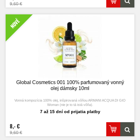
9,60 €
NOVÉ
Global Cosmetics 001 100% parfumovaný vonný
olej dámsky 10ml
Vonná kompozícia 100% olej, inšpirovaná vôňou ARMANI ACQUA DI GIO
Woman
(nie je to tá istá vôňa).
7 až 15 dní od prijatia platby
8,- €
9,60 €