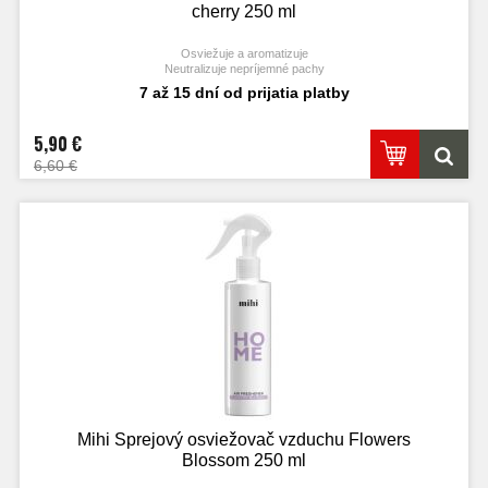
cherry 250 ml
Osviežuje a aromatizuje
Neutralizuje nepríjemné pachy
Bezpečné zloženie na báze vody
7 až 15 dní od prijatia platby
5,90 €
6,60 €
Mihi Sprejový osviežovač vzduchu Flowers
Blossom 250 ml