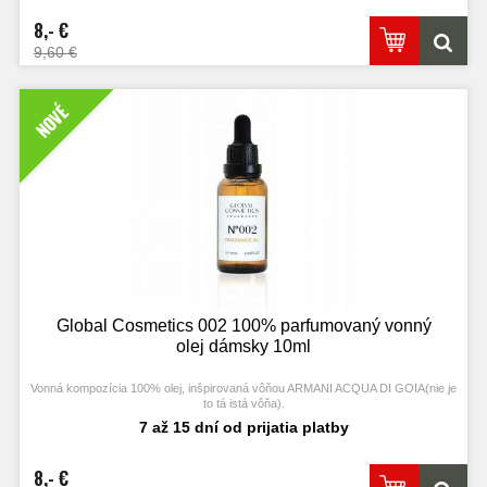
8,- €
9,60 €
NOVÉ
Global Cosmetics 002 100% parfumovaný vonný
olej dámsky 10ml
Vonná kompozícia 100% olej, inšpirovaná vôňou ARMANI ACQUA DI GOIA(nie je
to tá istá vôňa).
7 až 15 dní od prijatia platby
8,- €