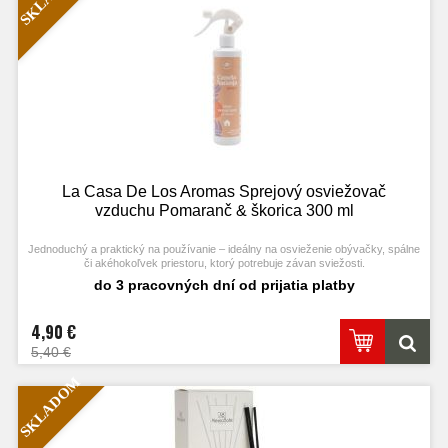
La Casa De Los Aromas Sprejový osviežovač
vzduchu Pomaranč & škorica 300 ml
Jednoduchý a praktický na používanie – ideálny na osvieženie obývačky, spálne
či akéhokoľvek priestoru, ktorý potrebuje závan sviežosti.
Jediné streknutie premení váš domov na útulnejšie a harmonickejšie miesto.
do 3 pracovných dní od prijatia platby
4,90 €
5,40 €
SKLADOM