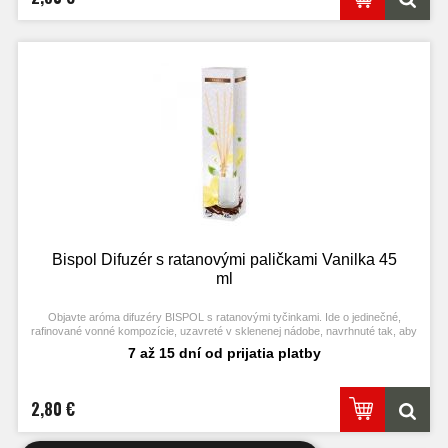
Bispol Difuzér s ratanovými paličkami Vanilka 45
ml
Objavte aróma difuzéry BISPOL s ratanovými tyčinkami. Ide o jedinečné,
rafinované vonné kompozície, uzavreté v sklenenej nádobe, navrhnuté tak, aby
naplnili priestor originálnou arómou.
7 až 15 dní od prijatia platby
2,80 €