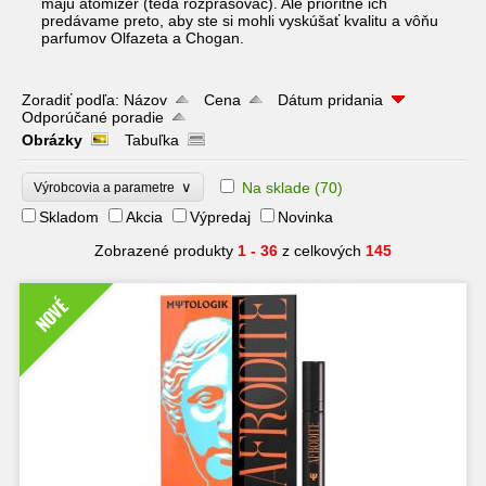
majú atomizér (teda rozprašovač). Ale prioritne ich
predávame preto, aby ste si mohli vyskúšať kvalitu a vôňu
parfumov Olfazeta a Chogan.
Zoradiť podľa:
Názov
Cena
Dátum pridania
Odporúčané poradie
Obrázky
Tabuľka
∨
Na sklade
(70)
Výrobcovia a parametre
Skladom
Akcia
Výpredaj
Novinka
Zobrazené produkty
1 - 36
z celkových
145
NOVÉ