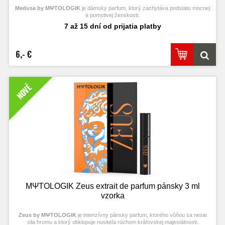
Medusa by MΨTΟLOGIK
je dámsky parfum, ktorý zachytáva podstatu mocnej
a pomstivej ženskosti.
7 až 15 dní od prijatia platby
6,- €
NOVÉ
MΨTΟLOGIK Zeus extrait de parfum pánsky 3 ml
vzorka
Zeus by MΨTΟLOGIK
je intenzívny pánsky parfum, ktorého vôňou sa nesie
sila hromu a ktorý obklopuje nositeľa rúchom kráľovskej majestátnosti.