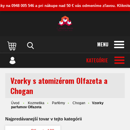
0948 005 546 a pri nákupe nad 50 € vás odmeníme zľavou. Kliknite na lišt
MENU
KATEGÓRIE
Vzorky s atomizérom Olfazeta a
Chogan
Úvod
Kozmetika
Parfémy
Chogan
Vzorky
parfumov Olfazeta
Najpredávanejší tovar v tejto kategórii