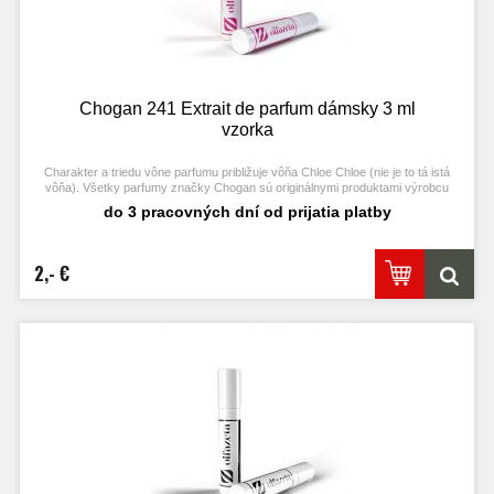
Chogan 241 Extrait de parfum dámsky 3 ml
vzorka
Charakter a triedu vône parfumu približuje vôňa Chloe Chloe (nie je to tá istá
vôňa). Všetky parfumy značky Chogan sú originálnymi produktami výrobcu
Chogan.
do 3 pracovných dní od prijatia platby
2,- €