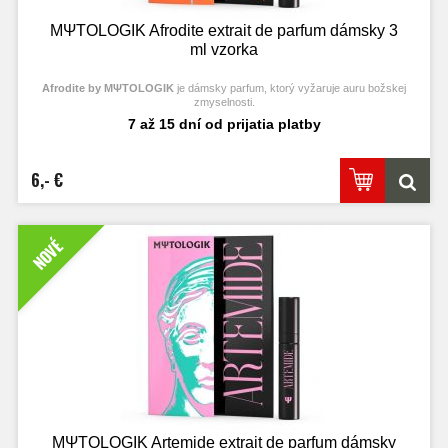
MΨTΟLOGIK Afrodite extrait de parfum dámsky 3
ml vzorka
Afrodite by MΨTΟLOGIK
je dámsky parfum, ktorý vyžaruje auru božskej
zmyselnosti.
7 až 15 dní od prijatia platby
6,- €
NOVÉ
MΨTΟLOGIK Artemide extrait de parfum dámsky