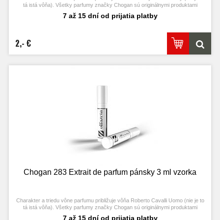
tá istá vôňa). Všetky parfumy značky Chogan sú originálnymi produktami
výrobcu Chogan.
7 až 15 dní od prijatia platby
2,- €
Chogan 283 Extrait de parfum pánsky 3 ml vzorka
Charakter a triedu vône parfumu približuje vôňa Roberto Cavalli Uomo (nie je to
tá istá vôňa). Všetky parfumy značky Chogan sú originálnymi produktami
výrobcu Chogan.
7 až 15 dní od prijatia platby