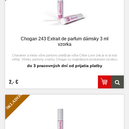
Chogan 243 Extrait de parfum dámsky 3 ml
vzorka
Charakter a triedu vône parfumu približuje vôňa Chloe Love (nie je to tá istá
vôňa). Všetky parfumy značky Chogan sú originálnymi produktami výrobcu
Chogan.
do 3 pracovných dní od prijatia platby
2,- €
SKLADOM