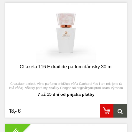
Olfazeta 116 Extrait de parfum dámsky 30 ml
Charakter a triedu vône parfumu približuje vôňa Cacharel Yes I am (nie je to tá
istá vôňa). Všetky parfumy značky Chogan sú originálnymi produktami výrobcu
Chogan.
7 až 15 dní od prijatia platby
18,- €