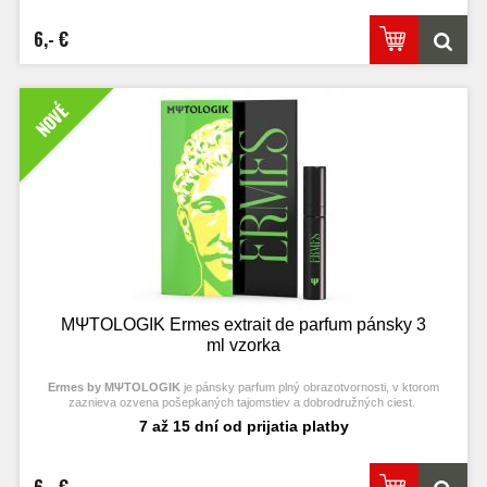
6,- €
NOVÉ
MΨTΟLOGIK Ermes extrait de parfum pánsky 3
ml vzorka
Ermes by MΨTΟLOGIK
je pánsky parfum plný obrazotvornosti, v ktorom
zaznieva ozvena pošepkaných tajomstiev a dobrodružných ciest.
7 až 15 dní od prijatia platby