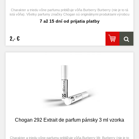
Charakter a triedu vône parfumu približuje vôňa Burberry Burberry (nie je to tá
istá vôňa). Všetky parfumy značky Chogan sú originálnymi produktami výrobcu
Chogan.
7 až 15 dní od prijatia platby
2,- €
Chogan 292 Extrait de parfum pánsky 3 ml vzorka
Charakter a triedu vône parfumu približuje vôňa Burberry Mr. Burberry (nie je to