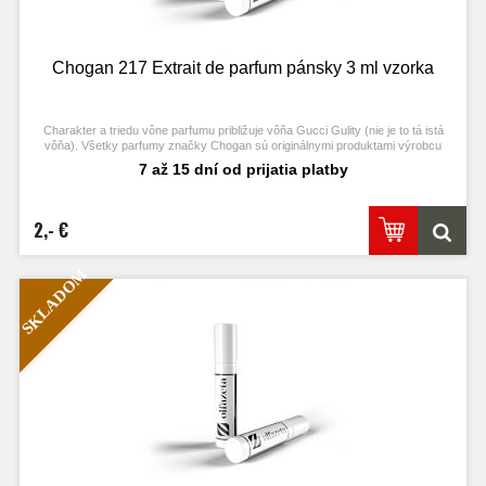
Chogan 217 Extrait de parfum pánsky 3 ml vzorka
Charakter a triedu vône parfumu približuje vôňa Gucci Gulity (nie je to tá istá
vôňa). Všetky parfumy značky Chogan sú originálnymi produktami výrobcu
Chogan.
7 až 15 dní od prijatia platby
2,- €
SKLADOM