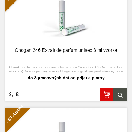
Chogan 246 Extrait de parfum unisex 3 ml vzorka
Charakter a triedu vône parfumu približuje vôňa Calvin Klein CK One (nie je to tá
istá vôňa). Všetky parfumy značky Chogan sú originálnymi produktami výrobcu
Chogan.
do 3 pracovných dní od prijatia platby
2,- €
SKLADOM