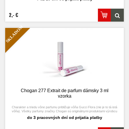
2,- €
SKLADOM
Chogan 277 Extrait de parfum dámsky 3 ml
vzorka
Charakter a triedu vône parfumu približuje vôňa Gucci Flora (nie je to tá istá
vôňa). Všetky parfumy značky Chogan sú originálnymi produktami výrobcu
Chogan.
do 3 pracovných dní od prijatia platby