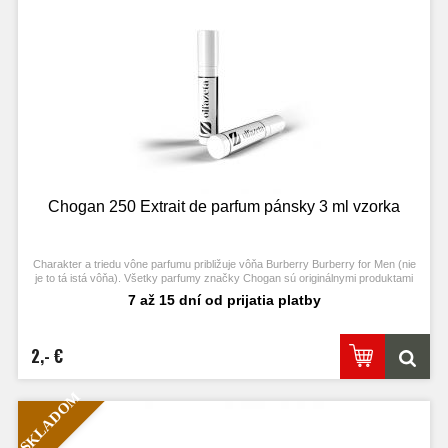
Chogan 250 Extrait de parfum pánsky 3 ml vzorka
Charakter a triedu vône parfumu približuje vôňa Burberry Burberry for Men (nie
je to tá istá vôňa). Všetky parfumy značky Chogan sú originálnymi produktami
výrobcu Chogan.
7 až 15 dní od prijatia platby
2,- €
SKLADOM