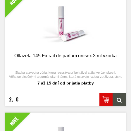
NOVÉ
Olfazeta 145 Extrait de parfum unisex 3 ml vzorka
Sladká a zvodná vôňa, ktorá rozpráva príbeh živej a žiarivej ženskosti.
Vôňa so slnečnými a gurmánskymi tónmi, ktorá oslavuje radosť zo života, lásku
spájajúcu všetky bytosti a hlboké spojenie so svetom.
7 až 15 dní od prijatia platby
2,- €
NOVÉ