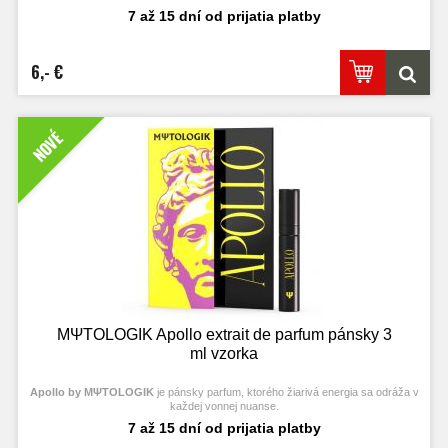
7 až 15 dní od prijatia platby
6,- €
NOVÉ
MΨTΟLOGIK Apollo extrait de parfum pánsky 3
ml vzorka
Apollo by MΨTΟLOGIK
je pánsky parfum, ktorého žiarivá energia sa odráža v
každej vonnej nuanse.
7 až 15 dní od prijatia platby