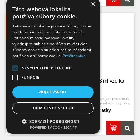
×
Táto webová lokalita
SKLADOM
používa súbory cookie.
Táto webová lokalita používa súbory cookie
na zlepšenie používateľskej skúsenosti.
Používaním našej webovej lokality
vyjadrujete súhlas s používaním všetkých
súborov cookie v súlade s našimi zásadami
používania súborov cookie.
Prečítať viac
NEVYHNUTNE POTREBNÉ
FUNKCIE
Chogan 135 Extrait de parfum unisex 3 ml vzorka
PRIJAŤ VŠETKO
Charakter a triedu vône parfumu približuje vôňa Dior Bois d'Argent (nie je to tá
istá vôňa). Všetky parfumy značky Chogan sú originálnymi produktami výrobcu
ODMIETNUŤ VŠETKO
Chogan.
do 3 pracovných dní od prijatia platby
ZOBRAZIŤ PODROBNOSTI
2,20 €
POWERED BY COOKIESCRIPT