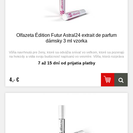
Olfazeta Édition Futur Astral24 extrait de parfum
dámsky 3 ml vzorka
Vôňa navrhnutá pre ženy, ktoré sa odvážia snívať vo veľkom, ktoré sa pozerajú
na hviezdy a vidia svoju budúcnosť napísanú vo vesmíre. Vôňa, ktorá rozpráva
príbeh o medzihviezdnej ceste, inšpirovaná odvahou tých, ktoré prijímajú svoje
7 až 15 dní od prijatia platby
vlastné svetlo a vždy sa cítia byť súčasťou niečoho väčšieho.
4,- €