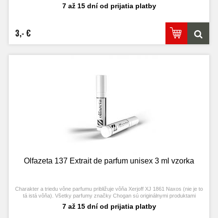
Chogan.
7 až 15 dní od prijatia platby
3,- €
Olfazeta 137 Extrait de parfum unisex 3 ml vzorka
Charakter a triedu vône parfumu približuje vôňa Xerjoff XJ 1861 Naxos (nie je to
tá istá vôňa). Všetky parfumy značky Chogan sú originálnymi produktami
výrobcu Chogan.
7 až 15 dní od prijatia platby