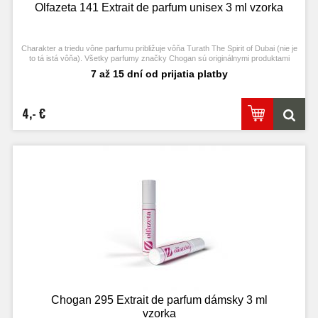
Olfazeta 141 Extrait de parfum unisex 3 ml vzorka
Charakter a triedu vône parfumu približuje vôňa Turath The Spirit of Dubai (nie je
to tá istá vôňa). Všetky parfumy značky Chogan sú originálnymi produktami
výrobcu Chogan.
7 až 15 dní od prijatia platby
4,- €
Chogan 295 Extrait de parfum dámsky 3 ml
vzorka