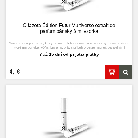
Olfazeta Édition Futur Multiverse extrait de
parfum pánsky 3 ml vzorka
Vôňa určená pre muža, ktorý pevne čelí budúcnosti a nekonečným možnostiam,
ktoré mu ponúka. Vôňa, ktorá rozpráva príbeh o ceste naprieč paralelnými
dimenziami, inšpirovaná odvahou tých, ktorí vyzývajú hranice reality a s
7 až 15 dní od prijatia platby
odvahou objavujú neznáme.
4,- €