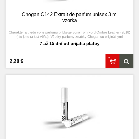
Chogan C142 Extrait de parfum unisex 3 ml
vzorka
Charakter a triedu vône parfumu približuje vôňa Tom Ford Ombre Leather (2018)
(nie je to tá istá vôňa). Všetky parfumy značky Chogan sú originálnymi
produktami výrobcu Chogan.
7 až 15 dní od prijatia platby
2,20 €