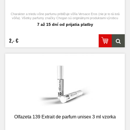
Charakter a triedu vône parfumu približuje vôňa Versace Eros (nie je to tá istá
vôňa). Všetky parfumy značky Chogan sú originálnymi produktami výrobcu
Chogan.
7 až 15 dní od prijatia platby
2,- €
Olfazeta 139 Extrait de parfum unisex 3 ml vzorka