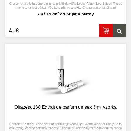
Charakter a triedu vône parfumu približuje vôňa Louis Vuitton Les Sables Roses
(nie je to tá istá vôňa). Všetky parfumy značky Chogan sú originálnymi
produktami výrobcu Chogan.
7 až 15 dní od prijatia platby
4,- €
Olfazeta 138 Extrait de parfum unisex 3 ml vzorka
Charakter a triedu vône parfumu približuje vôňa Ojar Wood Whisper (nie je to tá
istá vôňa). Všetky parfumy značky Chogan sú originálnymi produktami výrobcu