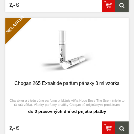
2,- €
SKLADOM
Chogan 265 Extrait de parfum pánsky 3 ml vzorka
Charakter a triedu vône parfumu približuje vôňa Hugo Boss The Scent (nie je to
tá istá vôňa). Všetky parfumy značky Chogan sú originálnymi produktami
výrobcu Chogan.
do 3 pracovných dní od prijatia platby
2,- €