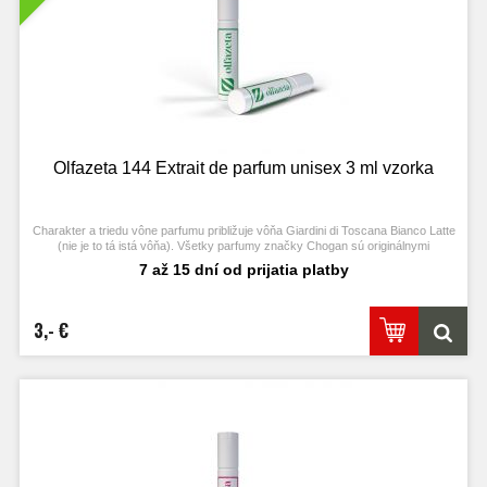
Olfazeta 144 Extrait de parfum unisex 3 ml vzorka
Charakter a triedu vône parfumu približuje vôňa Giardini di Toscana Bianco Latte
(nie je to tá istá vôňa). Všetky parfumy značky Chogan sú originálnymi
produktami výrobcu Chogan.
7 až 15 dní od prijatia platby
3,- €