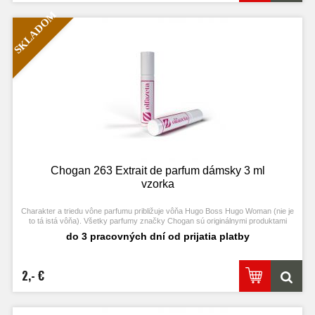
SKLADOM
Chogan 263 Extrait de parfum dámsky 3 ml
vzorka
Charakter a triedu vône parfumu približuje vôňa Hugo Boss Hugo Woman (nie je
to tá istá vôňa). Všetky parfumy značky Chogan sú originálnymi produktami
výrobcu Chogan.
do 3 pracovných dní od prijatia platby
2,- €