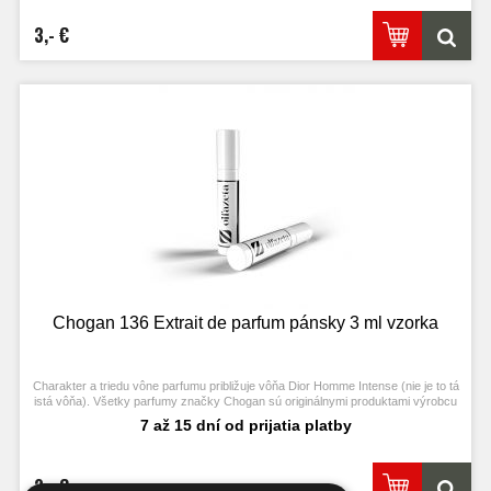
3,- €
Chogan 136 Extrait de parfum pánsky 3 ml vzorka
Charakter a triedu vône parfumu približuje vôňa Dior Homme Intense (nie je to tá
istá vôňa). Všetky parfumy značky Chogan sú originálnymi produktami výrobcu
Chogan.
7 až 15 dní od prijatia platby
2,- €