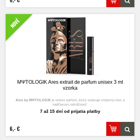
6,- €
NOVÉ
MΨTΟLOGIK Ares extrait de parfum unisex 3 ml
vzorka
Ares by MΨTΟLOGIK
je unisex parfum, ktorý oslavuje vnútornú moc a
nadčasovú odvážnosť.
7 až 15 dní od prijatia platby
6,- €