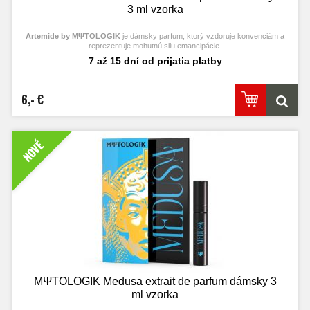
3 ml vzorka
Artemide by MΨTΟLOGIK
je dámsky parfum, ktorý vzdoruje konvenciám a
reprezentuje mohutnú silu emancipácie.
7 až 15 dní od prijatia platby
6,- €
NOVÉ
MΨTΟLOGIK Medusa extrait de parfum dámsky 3
ml vzorka