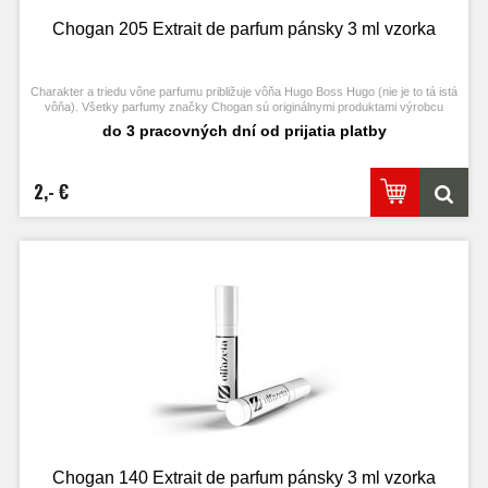
Chogan 205 Extrait de parfum pánsky 3 ml vzorka
Charakter a triedu vône parfumu približuje vôňa Hugo Boss Hugo (nie je to tá istá
vôňa). Všetky parfumy značky Chogan sú originálnymi produktami výrobcu
Chogan.
do 3 pracovných dní od prijatia platby
2,- €
Chogan 140 Extrait de parfum pánsky 3 ml vzorka