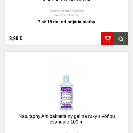
s vôňou lesného ovocia
na báze alkoholu
7 až 15 dní od prijatia platby
3,90 €
Naturaphy Antibakteriálny gél na ruky s vôňou
levandule 100 ml