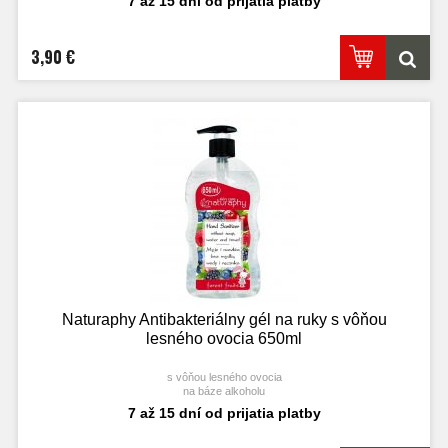
7 až 15 dní od prijatia platby
3,90 €
Naturaphy Antibakteriálny gél na ruky s vôňou
lesného ovocia 650ml
s vôňou lesného ovocia
na báze alkoholu
7 až 15 dní od prijatia platby