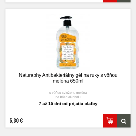
Naturaphy Antibakteriálny gél na ruky s vôňou
melóna 650ml
s vôňou sviežeho melóna
na báze alkoholu
7 až 15 dní od prijatia platby
5,30 €