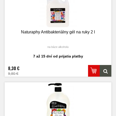
Naturaphy Antibakteriálny gél na ruky 2 l
na báze alkoholu
7 až 15 dní od prijatia platby
8,30 €
9,80 €