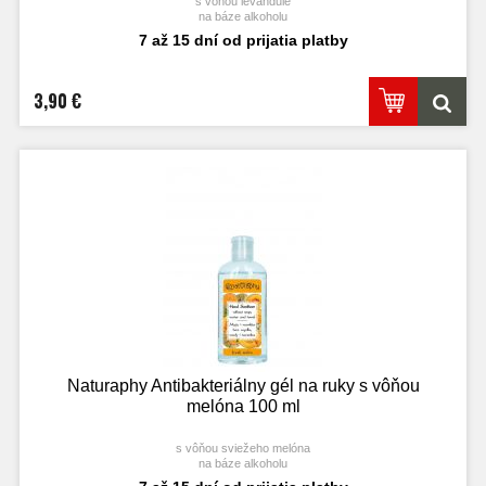
s vôňou levandule
na báze alkoholu
7 až 15 dní od prijatia platby
3,90 €
Naturaphy Antibakteriálny gél na ruky s vôňou
melóna 100 ml
s vôňou sviežeho melóna
na báze alkoholu