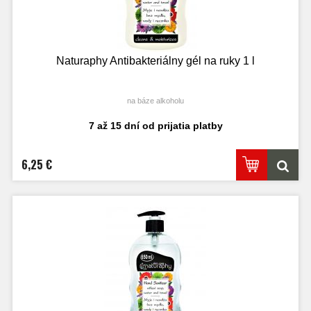
Naturaphy Antibakteriálny gél na ruky 1 l
na báze alkoholu
7 až 15 dní od prijatia platby
6,25 €