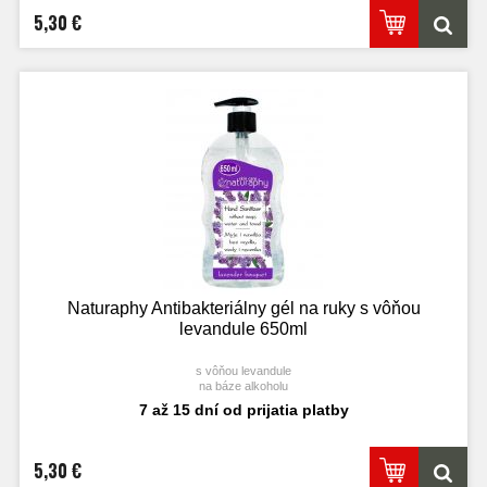
5,30 €
Naturaphy Antibakteriálny gél na ruky s vôňou
levandule 650ml
s vôňou levandule
na báze alkoholu
7 až 15 dní od prijatia platby
5,30 €