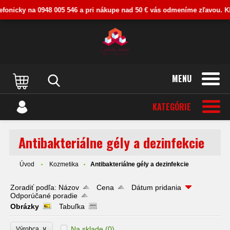
nicky na 0948 005 546 a pri nákupe nad 50 € vás odmeníme zľavou. Kliknit
MENU
KATEGÓRIE
Antibakteriálne gély a dezinfekcie
Úvod
Kozmetika
Antibakteriálne gély a dezinfekcie
Zoradiť podľa:
Názov
Cena
Dátum pridania
Odporúčané poradie
Obrázky
Tabuľka
∨
Na sklade
(0)
Výrobca