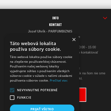
INFO
KONTAKT
Jozef Uhrík - PARFUMBIZNIS
Saratovská 2926/21 93405 Levice
×
Telefón:
Táto webová lokalita
0948 005 546
- PO-PIA: 10:00 - 18:00, SO 10:00 - 15:00
používa súbory cookie.
ak sa aj hneď nedovoláte, budeme Vás spätne kontaktovať
Táto webová lokalita používa súbory cookie
Email:
na zlepšenie používateľskej skúsenosti.
poslimasem@gmail.com
Používaním našej webovej lokality
objednavky@zpohodliadomova.sk
vyjadrujete súhlas s používaním všetkých
Kontaktovať nás môžete aj cez zákaznícky chat, ak na ňom nie sme
súborov cookie v súlade s našimi zásadami
prítomný, zanechajte na seba kontakt.
používania súborov cookie.
Prečítať viac
ODSTÚPENIE OD KÚPNEJ ZMLUVY
NEVYHNUTNE POTREBNÉ
Odstúpiť od zmluvy tu
FUNKCIE
PRIJAŤ VŠETKO