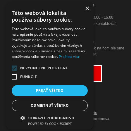
Saratovská 2926/21 93405 Levice
×
Telefón:
Táto webová lokalita
0948 005 546
- PO-PIA: 10:00 - 18:00, SO 10:00 - 15:00
používa súbory cookie.
ak sa aj hneď nedovoláte, budeme Vás spätne kontaktovať
Táto webová lokalita používa súbory cookie
Email:
na zlepšenie používateľskej skúsenosti.
poslimasem@gmail.com
Používaním našej webovej lokality
objednavky@zpohodliadomova.sk
vyjadrujete súhlas s používaním všetkých
Kontaktovať nás môžete aj cez zákaznícky chat, ak na ňom nie sme
súborov cookie v súlade s našimi zásadami
prítomný, zanechajte na seba kontakt.
používania súborov cookie.
Prečítať viac
ODSTÚPENIE OD KÚPNEJ ZMLUVY
NEVYHNUTNE POTREBNÉ
Odstúpiť od zmluvy tu
FUNKCIE
PRIJAŤ VŠETKO
ODMIETNUŤ VŠETKO
Prepnúť zobrazenie na plnú verziu
ZOBRAZIŤ PODROBNOSTI
Copyright 2019 - 2026 © Nakupujte z pohodlia vášho domova
POWERED BY COOKIESCRIPT
Vytvárame eshopy - Atomer.sk