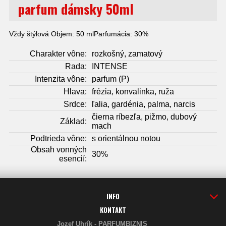
parfum dámsky 50ml
Vždy štýlová Objem: 50 mlParfumácia: 30%
Charakter vône:
rozkošný, zamatový
Rada:
INTENSE
Intenzita vône:
parfum (P)
Hlava:
frézia, konvalinka, ruža
Srdce:
ľalia, gardénia, palma, narcis
čierna ríbezľa, pižmo, dubový
Základ:
mach
Podtrieda vône:
s orientálnou notou
Obsah vonných
30%
esencií:
INFO
KONTAKT
Jozef Uhrík - PARFUMBIZNIS