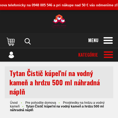
va telefonicky na 0948 005 546 a pri nákupe nad 50 € vás odmeníme zľavou
MENU
KATEGÓRIE
Tytan Čistič kúpeľní na vodný
kameň a hrdzu 500 ml náhradná
náplň
Úvod
Pre pohodlie domova
Prostriedky na hrdzu a vodný
kameň
Tytan Čistič kúpeľní na vodný kameň a hrdzu 500 ml
náhradná náplň