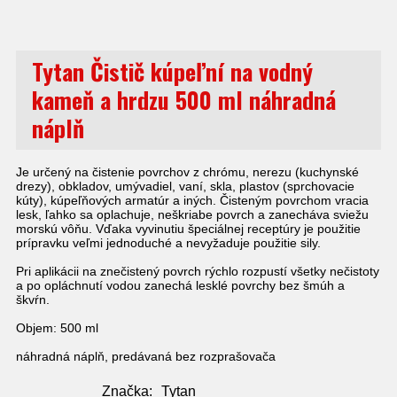
Tytan Čistič kúpeľní na vodný
kameň a hrdzu 500 ml náhradná
náplň
Je určený na čistenie povrchov z chrómu, nerezu (kuchynské
drezy), obkladov, umývadiel, vaní, skla, plastov (sprchovacie
kúty), kúpeľňových armatúr a iných. Čisteným povrchom vracia
lesk, ľahko sa oplachuje, neškriabe povrch a zanecháva sviežu
morskú vôňu. Vďaka vyvinutiu špeciálnej receptúry je použitie
prípravku veľmi jednoduché a nevyžaduje použitie sily.
Pri aplikácii na znečistený povrch rýchlo rozpustí všetky nečistoty
a po opláchnutí vodou zanechá lesklé povrchy bez šmúh a
škvŕn.
Objem: 500 ml
náhradná náplň, predávaná bez rozprašovača
Značka:
Tytan