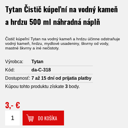
Tytan Čistič kúpeľní na vodný kameň
a hrdzu 500 ml náhradná náplň
Čistič kúpeľní Tytan na vodný kameň a hrdzu účinne odstraňuje
vodný kameň, hrdzu, mydlové usadeniny, škvrny od vody,
mastné škvrny a iné nečistoty.
Výrobca:
Tytan
Kód:
da-C-318
Dostupnosť:
7 až 15 dní od prijatia platby
Kúpou tohto produktu získate
3
body.
3,- €
DO KOŠÍKA