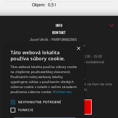
Objem:
0,5 l
INFO
KONTAKT
Jozef Uhrík - PARFUMBIZNIS
Saratovská 2926/21 93405 Levice
×
Telefón:
Táto webová lokalita
0948 005 546
- PO-PIA: 10:00 - 18:00, SO 10:00 - 15:00
používa súbory cookie.
ak sa aj hneď nedovoláte, budeme Vás spätne kontaktovať
Táto webová lokalita používa súbory cookie
Email:
na zlepšenie používateľskej skúsenosti.
poslimasem@gmail.com
Používaním našej webovej lokality
objednavky@zpohodliadomova.sk
vyjadrujete súhlas s používaním všetkých
Kontaktovať nás môžete aj cez zákaznícky chat, ak na ňom nie sme
súborov cookie v súlade s našimi zásadami
prítomný, zanechajte na seba kontakt.
používania súborov cookie.
Prečítať viac
ODSTÚPENIE OD KÚPNEJ ZMLUVY
NEVYHNUTNE POTREBNÉ
Odstúpiť od zmluvy tu
FUNKCIE