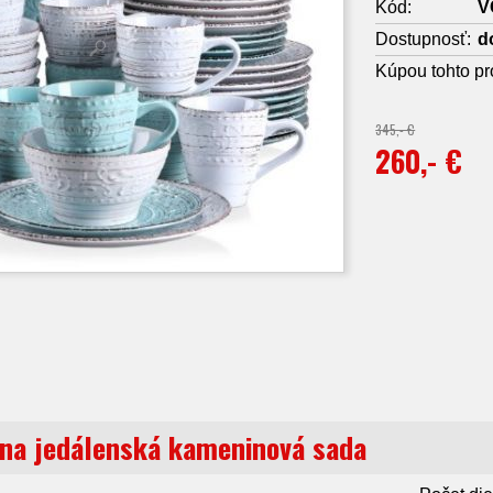
Kód:
V
Dostupnosť:
d
Kúpou tohto pr
345,- €
260,- €
lna jedálenská kameninová sada