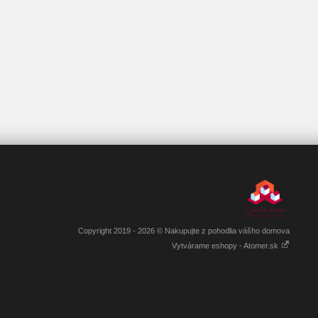
Copyright 2019 - 2026 © Nakupujte z pohodlia vášho domova
Vytvárame eshopy - Atomer.sk