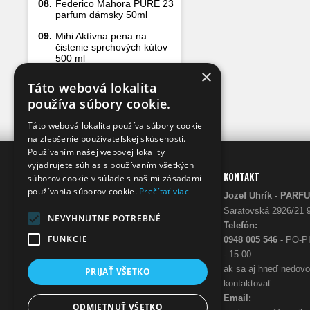
08.
Federico Mahora PURE 23
parfum dámsky 50ml
09.
Mihi Aktívna pena na
čistenie sprchových kútov
500 ml
×
10.
Mihi Rozprašovač 1 ks
Táto webová lokalita
používa súbory cookie.
Táto webová lokalita používa súbory cookie
na zlepšenie používateľskej skúsenosti.
Používaním našej webovej lokality
vyjadrujete súhlas s používaním všetkých
INFO
KONTAKT
súborov cookie v súlade s našimi zásadami
používania súborov cookie.
Prečítať viac
Prečo my
Jozef Uhrík - 
O nás
Saratovská 2926/21 
NEVYHNUTNE POTREBNÉ
Telefón:
FUNKCIE
0948 005 546
- PO-PI
- 15:00
ak sa aj hneď nedov
PRIJAŤ VŠETKO
kontaktovať
Email:
ODMIETNUŤ VŠETKO