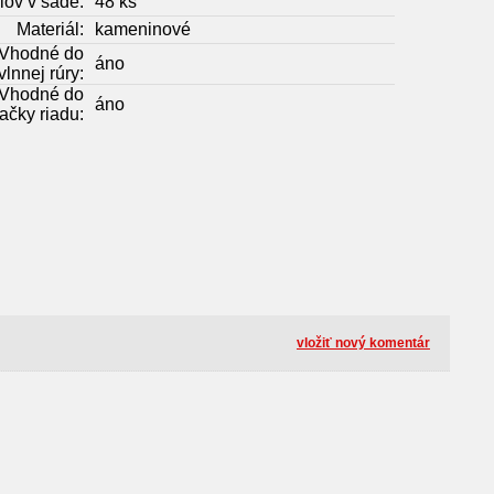
lov v sade:
48 ks
Materiál:
kameninové
Vhodné do
áno
lnnej rúry:
Vhodné do
áno
čky riadu:
vložiť nový komentár