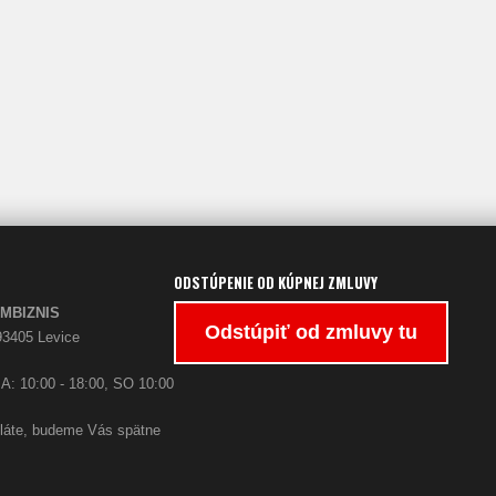
ODSTÚPENIE OD KÚPNEJ ZMLUVY
PARFUMBIZNIS
Odstúpiť od zmluvy tu
93405 Levice
A: 10:00 - 18:00, SO 10:00
oláte, budeme Vás spätne