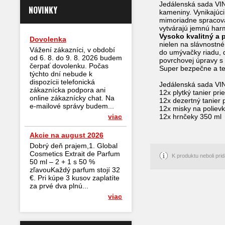
Jedálenská sada VINE
NOVINKY
kameniny. Vynikajúci 
mimoriadne spracov
vytvárajú jemnú har
Vysoko kvalitný a 
Dovolenka
nielen na slávnostné
Vážení zákazníci, v období
do umývačky riadu, d
od 6. 8. do 9. 8. 2026 budem
povrchovej úpravy s
čerpať dovolenku. Počas
Super bezpečne a t
týchto dní nebude k
dispozícii telefonická
Jedálenská sada VI
zákaznícka podpora ani
12x plytký tanier pr
online zákaznícky chat. Na
12x dezertný tanier
e-mailové správy budem...
12x misky na polievk
viac
12x hrnčeky 350 ml
Akcie na august 2026
Dobrý deň prajem,1. Global
Cosmetics Extrait de Parfum
K produktu neboli pr
50 ml – 2 + 1 s 50 %
zľavouKaždý parfum stojí 32
€. Pri kúpe 3 kusov zaplatíte
za prvé dva plnú...
viac