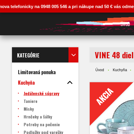
 telefonicky na 0948 005 546 a pri nákupe nad 50 € vás odmeníme 
ÚVOD
VINE 48 die
KATEGÓRIE
Úvod
Kuchyňa
Limitovaná ponuka
Kuchyňa
AKCIA
Jedálenské súpravy
Taniere
Misky
Hrnčeky a šálky
Potreby na pečenie
Podložky pod varešky