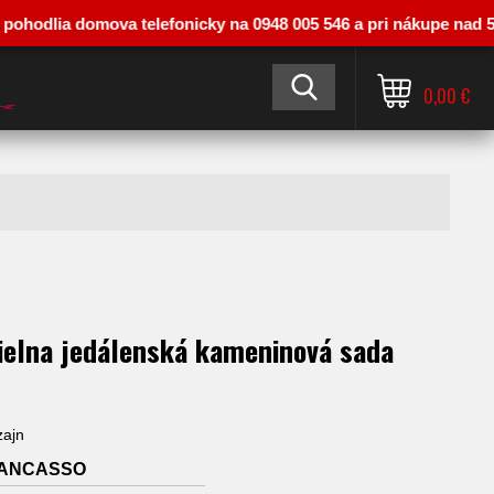
ohodlia domova telefonicky na 0948 005 546 a pri nákupe nad 50 €
0,00 €
ielna jedálenská kameninová sada
zajn
ANCASSO