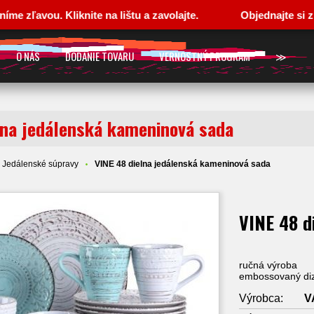
zľavou. Kliknite na lištu a zavolajte.
Objednajte si z p
O NÁS
DODANIE TOVARU
VERNOSTNÝ PROGRAM
≫
lna jedálenská kameninová sada
Jedálenské súpravy
VINE 48 dielna jedálenská kameninová sada
VINE 48 d
ručná výroba
embossovaný di
Výrobca:
V