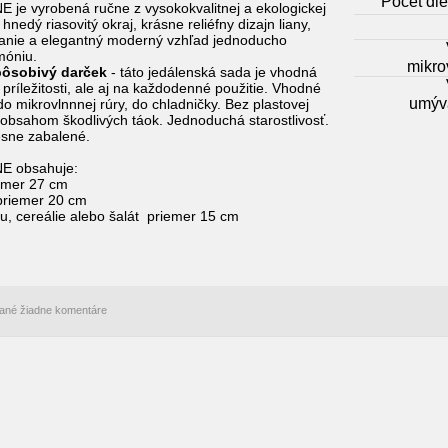
Počet die
 je vyrobená ručne z vysokokvalitnej a ekologickej
hnedý riasovitý okraj, krásne reliéfny dizajn liany,
anie a elegantný moderný vzhľad jednoducho
móniu.
mikrov
pôsobivý darček
- táto jedálenská sada je vhodná
 príležitosti, ale aj na každodenné použitie. Vhodné
umýva
o mikrovlnnnej rúry, do chladničky. Bez plastovej
 obsahom škodlivých táok. Jednoduchá starostlivosť.
esne zabalené.
NE obsahuje:
iemer 27 cm
 priemer 20 cm
u, cereálie alebo šalát priemer 15 cm
idané žiadne komentáre