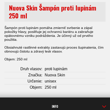
Nuova Skin Šampón proti lupinám
250 ml
Šampón proti lupinám pomáha zmierniť svrbenie a zápal
pokožky hlavy, posilňuje jej ochrannú bariéru a zabraňuje
opätovnému vzniku podráždenia. Je účinný už od prvého
použitia.
Obsiahnuté rastlinné extrakty zastavujú proces šupinatenia, čím
obnovujú čistotu a zdravý lesk vlasov.
Objem: 250 ml
Druh vlasov:
proti lupinám
Značka:
Nuova Skin
Určenie:
unisex
Objem:
250 ml
INFO