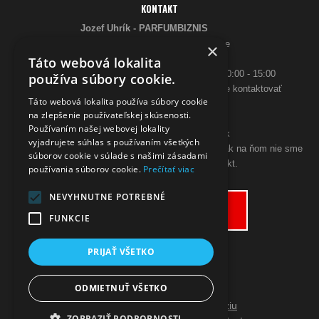
KONTAKT
Jozef Uhrík - PARFUMBIZNIS
Saratovská 2926/21 93405 Levice
×
Telefón:
Táto webová lokalita
0948 005 546
- PO-PIA: 10:00 - 18:00, SO 10:00 - 15:00
používa súbory cookie.
ak sa aj hneď nedovoláte, budeme Vás spätne kontaktovať
Táto webová lokalita používa súbory cookie
Email:
na zlepšenie používateľskej skúsenosti.
poslimasem@gmail.com
Používaním našej webovej lokality
objednavky@zpohodliadomova.sk
vyjadrujete súhlas s používaním všetkých
Kontaktovať nás môžete aj cez zákaznícky chat, ak na ňom nie sme
súborov cookie v súlade s našimi zásadami
prítomný, zanechajte na seba kontakt.
používania súborov cookie.
Prečítať viac
ODSTÚPENIE OD KÚPNEJ ZMLUVY
NEVYHNUTNE POTREBNÉ
Odstúpiť od zmluvy tu
FUNKCIE
PRIJAŤ VŠETKO
ODMIETNUŤ VŠETKO
Prepnúť zobrazenie na plnú verziu
ZOBRAZIŤ PODROBNOSTI