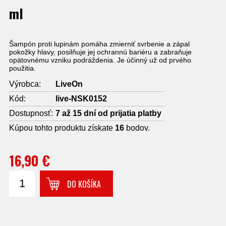
ml
Šampón proti lupinám pomáha zmierniť svrbenie a zápal
pokožky hlavy, posilňuje jej ochrannú bariéru a zabraňuje
opätovnému vzniku podráždenia. Je účinný už od prvého
použitia.
Výrobca:
LiveOn
Kód:
live-NSK0152
Dostupnosť:
7 až 15 dní od prijatia platby
Kúpou tohto produktu získate
16
bodov.
16,90 €
DO KOŠÍKA