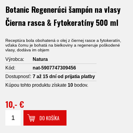
Botanic Regenerúci šampón na vlasy
Čierna rasca & Fytokeratíny 500 ml
Receptúra bola obohatená o olej z čiernej rasce a fytokeratín,
vďaka čomu je bohatá na bielkoviny a regeneruje poškodené
vlasy, dodáva im objem
Výrobca:
Natura
Kód:
nat-5907747309456
Dostupnosť:
7 až 15 dní od prijatia platby
Kúpou tohto produktu získate
10
bodov.
10,- €
DO KOŠÍKA