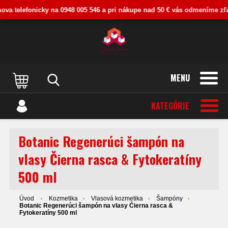
va telefonicky na 0948 005 546 a pri nákupe nad 50 € vás odmeníme zľavou
MENU
KATEGÓRIE
Botanic Regenerúci šampón na
vlasy Čierna rasca & Fytokeratíny
500 ml
Úvod
Kozmetika
Vlasová kozmetika
Šampóny
Botanic Regenerúci šampón na vlasy Čierna rasca &
Fytokeratíny 500 ml