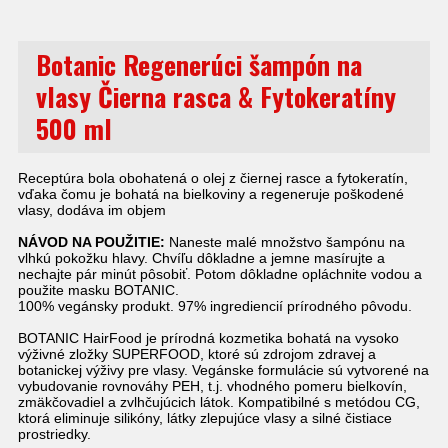
Botanic Regenerúci šampón na
vlasy Čierna rasca & Fytokeratíny
500 ml
Receptúra bola obohatená o olej z čiernej rasce a fytokeratín,
vďaka čomu je bohatá na bielkoviny a regeneruje poškodené
vlasy, dodáva im objem
NÁVOD NA POUŽITIE:
Naneste malé množstvo šampónu na
vlhkú pokožku hlavy. Chvíľu dôkladne a jemne masírujte a
nechajte pár minút pôsobiť. Potom dôkladne opláchnite vodou a
použite masku BOTANIC.
100% vegánsky produkt. 97% ingrediencií prírodného pôvodu.
BOTANIC HairFood je prírodná kozmetika bohatá na vysoko
výživné zložky SUPERFOOD, ktoré sú zdrojom zdravej a
botanickej výživy pre vlasy. Vegánske formulácie sú vytvorené na
vybudovanie rovnováhy PEH, t.j. vhodného pomeru bielkovín,
zmäkčovadiel a zvlhčujúcich látok. Kompatibilné s metódou CG,
ktorá eliminuje silikóny, látky zlepujúce vlasy a silné čistiace
prostriedky.