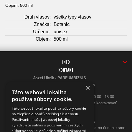
Objem: 500 ml
Druh vlasov:
všetky typy vlasov
Značka:
Botanic
Určenie:
unisex
Objem:
500 ml
INFO
KONTAKT
Jozef Uhrík - PARFUMBIZNIS
Saratovská 2926/21 93405 Levice
×
Telefón:
Táto webová lokalita
0948 005 546
- PO-PIA: 10:00 - 18:00, SO 10:00 - 15:00
používa súbory cookie.
ak sa aj hneď nedovoláte, budeme Vás spätne kontaktovať
Táto webová lokalita používa súbory cookie
Email:
na zlepšenie používateľskej skúsenosti.
poslimasem@gmail.com
Používaním našej webovej lokality
objednavky@zpohodliadomova.sk
vyjadrujete súhlas s používaním všetkých
Kontaktovať nás môžete aj cez zákaznícky chat, ak na ňom nie sme
súborov cookie v súlade s našimi zásadami