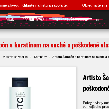
ou. Kliknite na lištu a zavolajte.
Objednajte si z pohod
O NÁS
DODANIE TOVARU
VERNOSTNÝ PROGRAM
≫
pón s keratínom na suché a poškodené vl
Vlasová kozmetika
Šampóny
Artisto Šampón s keratínom na suché a 
Artisto Š
poškodené
Pokryje vlasy oc
vonkajšieho pros