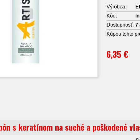
Výrobca:
E
Kód:
i
Dostupnosť:
7 
Kúpou tohto pr
6,35 €
pón s keratínom na suché a poškodené vl