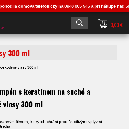
lia domova telefonicky na 0948 005 546 a pri nákupe nad 50 € vás 
0,00 €
asy 300 ml
poškodené vlasy 300 ml
ampón s keratínom na suché a
 vlasy 300 ml
hranným filmom, ktorý ich chráni pred škodlivými vplyvmi
tredia.