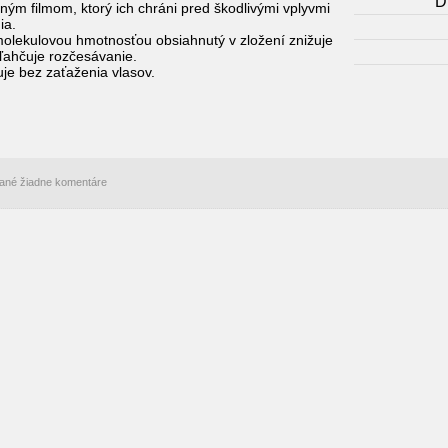
D
ným filmom, ktorý ich chráni pred škodlivými vplyvmi
ia.
olekulovou hmotnosťou obsiahnutý v zložení znižuje
uľahčuje rozčesávanie.
uje bez zaťaženia vlasov.
idané žiadne komentáre