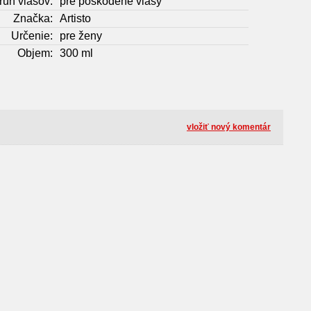
ruh vlasov:
pre poškodené vlasy
Značka:
Artisto
Určenie:
pre ženy
Objem:
300 ml
vložiť nový komentár