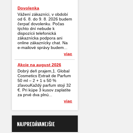
Dovolenka
Vážení zákazníci, v období
od 6. 8. do 9. 8. 2026 budem
čerpať dovolenku. Počas
týchto dní nebude k
dispozícii telefonická
zákaznícka podpora ani
online zákaznícky chat. Na
e-mailové správy budem...
viac
Akcie na august 2026
Dobrý deň prajem,1. Global
Cosmetics Extrait de Parfum
50 ml – 2 + 1 s 50 %
zľavouKaždý parfum stojí 32
€. Pri kúpe 3 kusov zaplatíte
za prvé dva plnú...
viac
NAJPREDÁVANEJŠIE