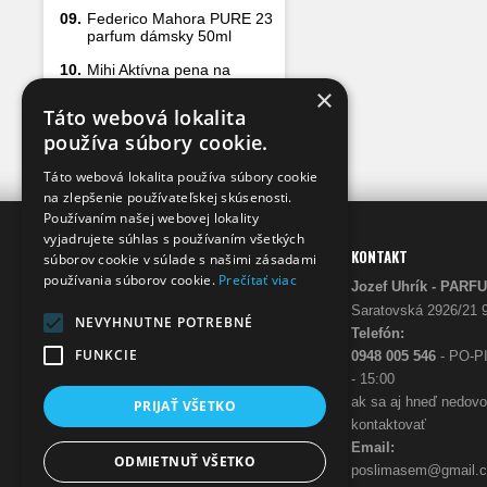
09.
Federico Mahora PURE 23
parfum dámsky 50ml
10.
Mihi Aktívna pena na
čistenie sprchových kútov
×
500 ml
Táto webová lokalita
používa súbory cookie.
Táto webová lokalita používa súbory cookie
na zlepšenie používateľskej skúsenosti.
Používaním našej webovej lokality
vyjadrujete súhlas s používaním všetkých
INFO
KONTAKT
súborov cookie v súlade s našimi zásadami
používania súborov cookie.
Prečítať viac
Prečo my
Jozef Uhrík - 
O nás
Saratovská 2926/21 
NEVYHNUTNE POTREBNÉ
Telefón:
FUNKCIE
0948 005 546
- PO-PI
- 15:00
ak sa aj hneď nedov
PRIJAŤ VŠETKO
kontaktovať
Email:
ODMIETNUŤ VŠETKO
poslimasem@gmail.