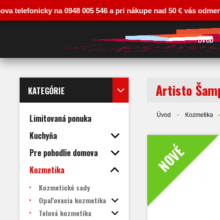
efonicky na 0948 005 546 a pri nákupe nad 50 € vás odmeníme zľav
ÚVOD
Artisto Šam
KATEGÓRIE
Úvod
Kozmetika
Limitovaná ponuka
Kuchyňa
NOVÉ
Pre pohodlie domova
Kozmetika
Kozmetické sady
Opaľovacia kozmetika
Telová kozmetika