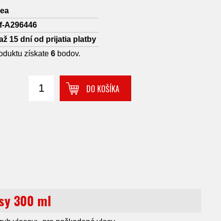
lea
nf-A296446
až 15 dní od prijatia platby
oduktu získate
6
bodov.
DO KOŠÍKA
asy 300 ml