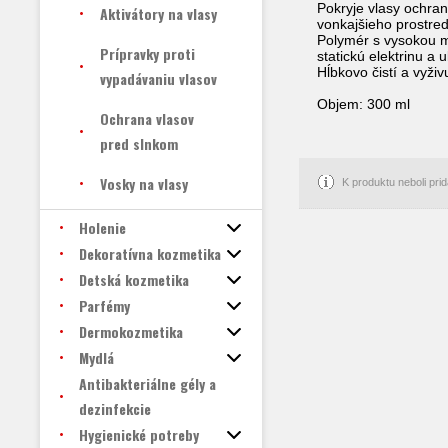
Pokryje vlasy ochran
Aktivátory na vlasy
vonkajšieho prostred
Polymér s vysokou m
Prípravky proti
statickú elektrinu a 
Hĺbkovo čistí a vyživ
vypadávaniu vlasov
Objem: 300 ml
Ochrana vlasov
pred slnkom
Vosky na vlasy
K produktu neboli pr
Holenie
Dekoratívna kozmetika
Detská kozmetika
Parfémy
Dermokozmetika
Mydlá
Antibakteriálne gély a
dezinfekcie
Hygienické potreby