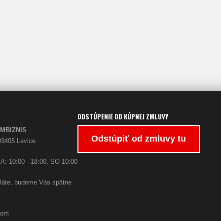
ODSTÚPENIE OD KÚPNEJ ZMLUVY
PARFUMBIZNIS
Odstúpiť od zmluvy tu
93405 Levice
A: 10:00 - 18:00, SO 10:00
oláte, budeme Vás spätne
com