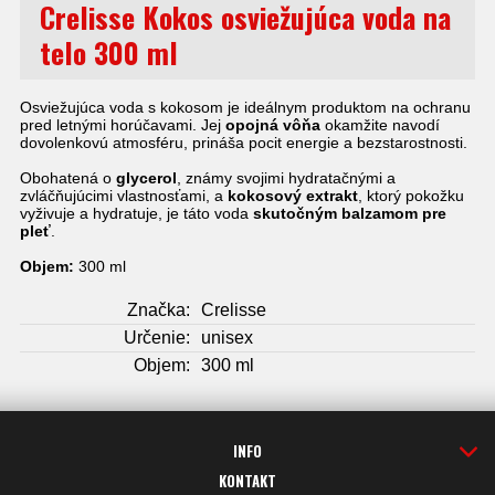
Crelisse Kokos osviežujúca voda na
telo 300 ml
Osviežujúca voda s kokosom je ideálnym produktom na ochranu
pred letnými horúčavami. Jej
opojná vôňa
okamžite navodí
dovolenkovú atmosféru, prináša pocit energie a bezstarostnosti.
Obohatená o
glycerol
, známy svojimi hydratačnými a
zvláčňujúcimi vlastnosťami, a
kokosový extrakt
, ktorý pokožku
vyživuje a hydratuje, je táto voda
skutočným balzamom pre
pleť
.
Objem:
300 ml
Značka:
Crelisse
Určenie:
unisex
Objem:
300 ml
INFO
KONTAKT