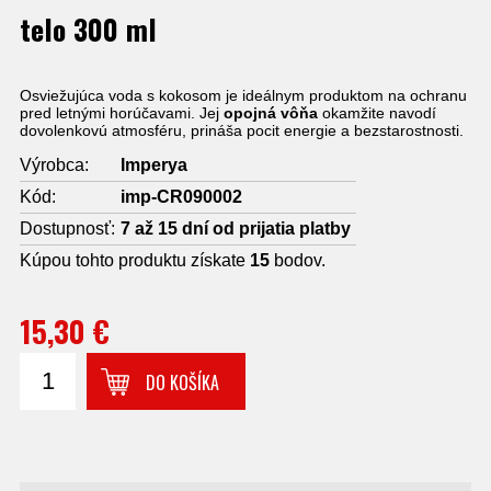
telo 300 ml
Osviežujúca voda s kokosom je ideálnym produktom na ochranu
pred letnými horúčavami. Jej
opojná vôňa
okamžite navodí
dovolenkovú atmosféru, prináša pocit energie a bezstarostnosti.
Výrobca:
Imperya
Kód:
imp-CR090002
Dostupnosť:
7 až 15 dní od prijatia platby
Kúpou tohto produktu získate
15
bodov.
15,30 €
DO KOŠÍKA