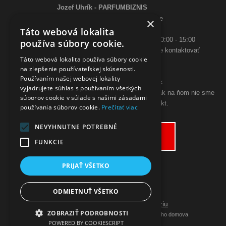
Jozef Uhrík - PARFUMBIZNIS
Saratovská 2926/21 93405 Levice
×
Telefón:
Táto webová lokalita
0948 005 546
- PO-PIA: 10:00 - 18:00, SO 10:00 - 15:00
používa súbory cookie.
ak sa aj hneď nedovoláte, budeme Vás spätne kontaktovať
Táto webová lokalita používa súbory cookie
Email:
na zlepšenie používateľskej skúsenosti.
poslimasem@gmail.com
Používaním našej webovej lokality
objednavky@zpohodliadomova.sk
vyjadrujete súhlas s používaním všetkých
Kontaktovať nás môžete aj cez zákaznícky chat, ak na ňom nie sme
súborov cookie v súlade s našimi zásadami
prítomný, zanechajte na seba kontakt.
používania súborov cookie.
Prečítať viac
ODSTÚPENIE OD KÚPNEJ ZMLUVY
NEVYHNUTNE POTREBNÉ
Odstúpiť od zmluvy tu
FUNKCIE
PRIJAŤ VŠETKO
ODMIETNUŤ VŠETKO
Prepnúť zobrazenie na plnú verziu
ZOBRAZIŤ PODROBNOSTI
Copyright 2019 - 2026 © Nakupujte z pohodlia vášho domova
POWERED BY COOKIESCRIPT
Vytvárame eshopy - Atomer.sk