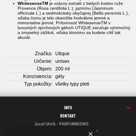
WhitesenseTM
je vzácny extrakt z bielych kvetov ruže
Provence (Rosa centifolia L.), jazmínu (Jasminum
officinale L.) a sedmokrásky obyčajnej (Bellis perennis L.),
vďaka čomu je telo okamžite hodvábne jemné a
mimoriadne jemné. Prítomnosť WhitesenseTM v
luxusných sprchových géloch UTIQUE zaručuje výnimočný
a zmyselný zážitok, vďaka ktorému sa budete cítiť tak
akurát.
Značka:
Utique
Určenie:
unisex
Objem:
200 ml
Konzistencia:
gély
Typ pokožky:
všetky typy pleti
INFO
KONTAKT
Jozef Uhrík - PARFUMBIZNIS
Saratovská 2926/21 93405 Levice
×