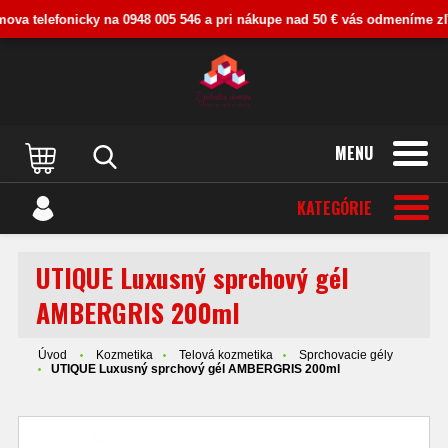
va telefonicky na 0948 005 546 a pri nákupe nad 50 € vás odmeníme zľavo
MENU
KATEGÓRIE
UTIQUE Luxusný sprchový gél
AMBERGRIS 200ml
Úvod
Kozmetika
Telová kozmetika
Sprchovacie gély
UTIQUE Luxusný sprchový gél AMBERGRIS 200ml