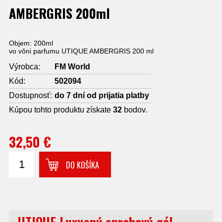
AMBERGRIS 200ml
Objem: 200ml
vo vôni parfumu UTIQUE AMBERGRIS 200 ml
Výrobca:
FM World
Kód:
502094
Dostupnosť:
do 7 dní od prijatia platby
Kúpou tohto produktu získate
32
bodov.
32,50 €
DO KOŠÍKA
UTIQUE Luxusný sprchový gél