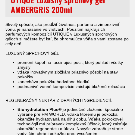
AMBERGRIS 200ml
Skvelý spôsob, ako predĺžiť životnosť parfumu a zintenzívniť
vôňu, je nanášanie vo vrstvách. Použitím najkrajších
parfumových kompozícií UTIQUE v Luxusných sprchových
géloch si môžete byť istí, že ohromujúca vôňa s vami zostane po
celý deň.
LUXUSNÝ SPRCHOVÝ GÉL
premení kúpeľ na fascinujúci pocit, ktorý pohladí všetky
zmysly
vďaka inovatívnym zložkám priaznivo pôsobí na stav
pokožky
zanecháva pokožku hodvábne hladkú
podmanivé vonné kompozície zaisťujú blaženú relaxáciu.
REGENERAČNÝ NEKTÁR Z DRAHÝCH INGREDIENCIÍ:
Biohydratation Plus®
je jedinečné zloženie, špeciálne
vybrané pre FM WORLD, vďaka ktorému je pokožka
okamžite hydratovaná na dlhú dobu. Vďaka pokrokovej
technológii má prípravok komplexný účinok, ktorý zaisťuje
okamžitú regeneráciu a úľavu. Navyše zabraňuje strate
vody, čím chráni pokožku pred vysušením.