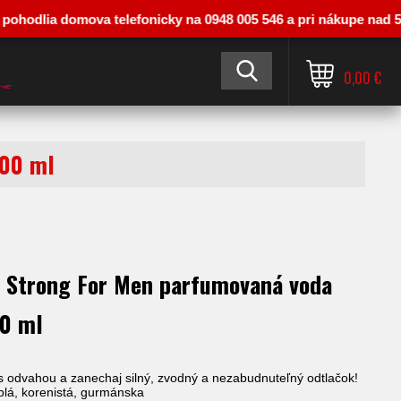
lia domova telefonicky na 0948 005 546 a pri nákupe nad 50 € vás 
0,00 €
100 ml
 Strong For Men parfumovaná voda
00 ml
s odvahou a zanechaj silný, zvodný a nezabudnuteľný odtlačok!
plá, korenistá, gurmánska