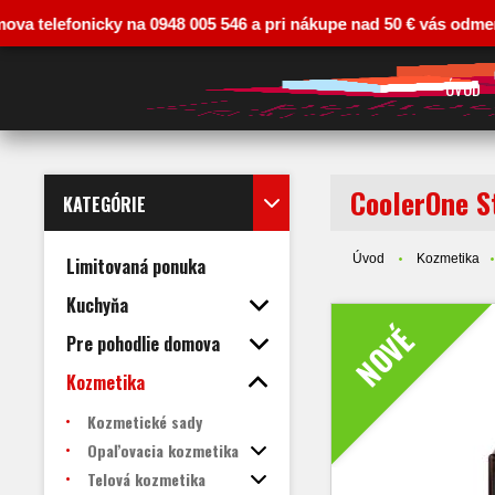
efonicky na 0948 005 546 a pri nákupe nad 50 € vás odmeníme zľav
ÚVOD
CoolerOne S
KATEGÓRIE
Úvod
Kozmetika
Limitovaná ponuka
Kuchyňa
NOVÉ
Pre pohodlie domova
Kozmetika
Kozmetické sady
Opaľovacia kozmetika
Telová kozmetika