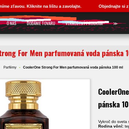
ou. Kliknite na lištu a zavolajte.
Objednajte si z pohod
O NÁS
DODANIE TOVARU
VERNOSTNÝ PROGRAM
≫
trong For Men parfumovaná voda pánska 
Parfémy
CoolerOne Strong For Men parfumovaná voda pánska 100 ml
CoolerOne
pánska 1
Vykroč do sveta 
Rodina vôní:
te