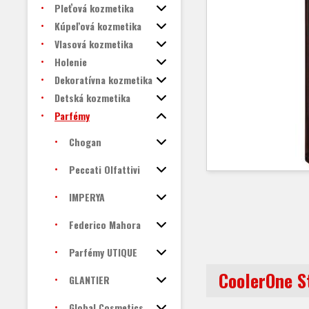
Pleťová kozmetika
Kúpeľová kozmetika
Vlasová kozmetika
Holenie
Dekoratívna kozmetika
Detská kozmetika
Parfémy
Chogan
Peccati Olfattivi
IMPERYA
Federico Mahora
Parfémy UTIQUE
CoolerOne S
GLANTIER
Global Cosmetics