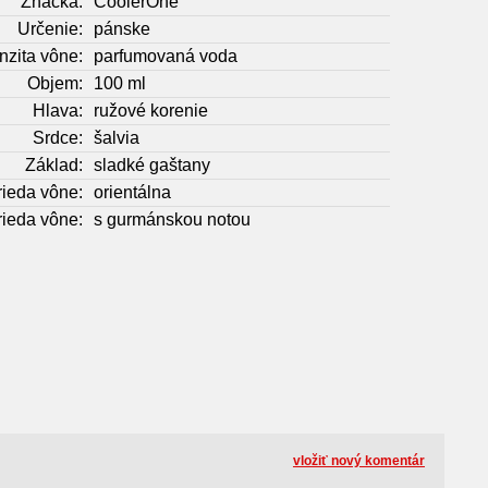
Značka:
CoolerOne
Určenie:
pánske
nzita vône:
parfumovaná voda
Objem:
100 ml
Hlava:
ružové korenie
Srdce:
šalvia
Základ:
sladké gaštany
rieda vône:
orientálna
rieda vône:
s gurmánskou notou
vložiť nový komentár