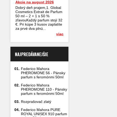
Akcie na august 2026
Dobrý deň prajem,1. Global
Cosmetics Extrait de Parfum
50 ml – 2 + 1 s 50 %
zľavouKaždý parfum stojí 32
€. Pri kúpe 3 kusov zaplatíte
za prvé dva plnú...
viac
NAJPREDÁVANEJŠIE
01.
Federico Mahora
PHEROMONE 56 - Pánsky
parfum s feromónmi 50ml
02.
Federico Mahora
PHEROMONE 110 - Pánsky
parfum s feromónmi 50ml
03.
Rozprašovač zlatý
04.
Federico Mahora PURE
ROYAL UNISEX 910 parfum