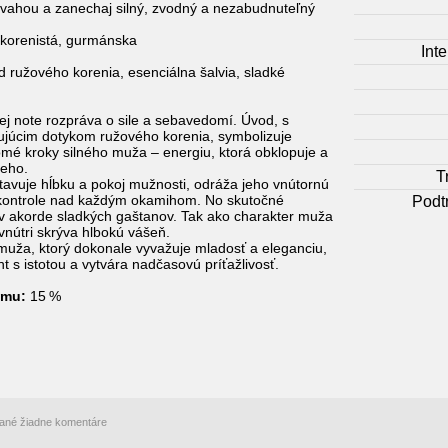
dvahou a zanechaj silný, zvodný a nezabudnuteľný
 korenistá, gurmánska
Inte
 ružového korenia, esenciálna šalvia, sladké
ej note rozpráva o sile a sebavedomí. Úvod, s
ujúcim dotykom ružového korenia, symbolizuje
é kroky silného muža – energiu, ktorá obklopuje a
neho.
T
tavuje hĺbku a pokoj mužnosti, odráža jeho vnútornú
v kontrole nad každým okamihom. No skutočné
Podt
 v akorde sladkých gaštanov. Tak ako charakter muža
vnútri skrýva hlbokú vášeň.
ža, ktorý dokonale vyvažuje mladosť a eleganciu,
s istotou a vytvára nadčasovú príťažlivosť.
umu:
15 %
idané žiadne komentáre