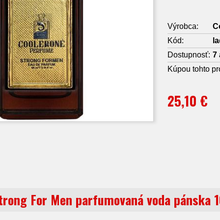
Výrobca:
C
Kód:
l
Dostupnosť:
7 
Kúpou tohto pr
25,10 €
trong For Men parfumovaná voda pánska 