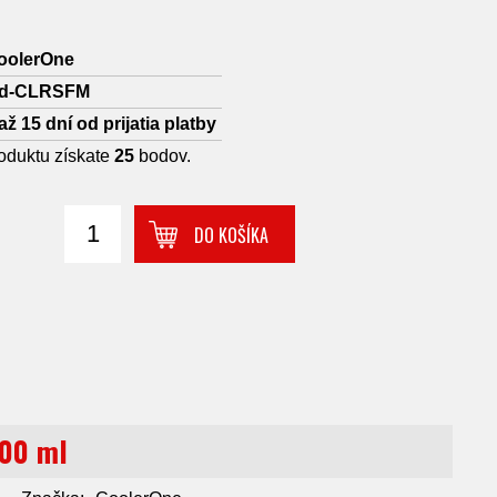
oolerOne
ad-CLRSFM
až 15 dní od prijatia platby
oduktu získate
25
bodov.
DO KOŠÍKA
100 ml