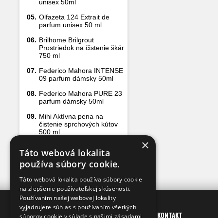
unisex 50ml
05.
Olfazeta 124 Extrait de
parfum unisex 50 ml
06.
Brilhome Brilgrout
Prostriedok na čistenie škár
750 ml
07.
Federico Mahora INTENSE
09 parfum dámsky 50ml
08.
Federico Mahora PURE 23
parfum dámsky 50ml
09.
Mihi Aktívna pena na
čistenie sprchových kútov
500 ml
×
10.
Mihi Rozprašovač 1 ks
Táto webová lokalita
používa súbory cookie.
Táto webová lokalita používa súbory cookie
na zlepšenie používateľskej skúsenosti.
Používaním našej webovej lokality
vyjadrujete súhlas s používaním všetkých
INFO
KONTAKT
súborov cookie v súlade s našimi zásadami