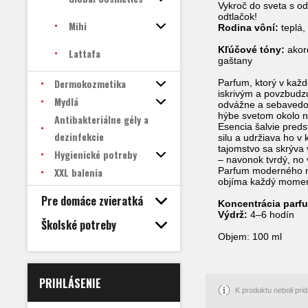
Vykroč do sveta s o
odtlačok!
Mihi
Rodina vôní:
teplá,
Kľúčové tóny:
akord
Lattafa
gaštany
Dermokozmetika
Parfum, ktorý v každ
iskrivým a povzbudz
Mydlá
odvážne a sebavedom
hýbe svetom okolo 
Antibakteriálne gély a
Esencia šalvie preds
dezinfekcie
silu a udržiava ho 
tajomstvo sa skrýva
Hygienické potreby
– navonok tvrdý, no 
XXL balenia
Parfum moderného mu
objíma každý moment 
Pre domáce zvieratká
Koncentrácia parf
Výdrž:
4–6 hodín
Školské potreby
Objem: 100 ml
PRIHLÁSENIE
K produktu neboli pr