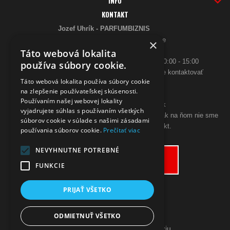
INFO
KONTAKT
Jozef Uhrík - PARFUMBIZNIS
Saratovská 2926/21 93405 Levice
×
Telefón:
Táto webová lokalita
0948 005 546
- PO-PIA: 10:00 - 18:00, SO 10:00 - 15:00
používa súbory cookie.
ak sa aj hneď nedovoláte, budeme Vás spätne kontaktovať
Táto webová lokalita používa súbory cookie
Email:
na zlepšenie používateľskej skúsenosti.
poslimasem@gmail.com
Používaním našej webovej lokality
objednavky@zpohodliadomova.sk
vyjadrujete súhlas s používaním všetkých
Kontaktovať nás môžete aj cez zákaznícky chat, ak na ňom nie sme
súborov cookie v súlade s našimi zásadami
prítomný, zanechajte na seba kontakt.
používania súborov cookie.
Prečítať viac
ODSTÚPENIE OD KÚPNEJ ZMLUVY
NEVYHNUTNE POTREBNÉ
Odstúpiť od zmluvy tu
FUNKCIE
PRIJAŤ VŠETKO
ODMIETNUŤ VŠETKO
Prepnúť zobrazenie na plnú verziu