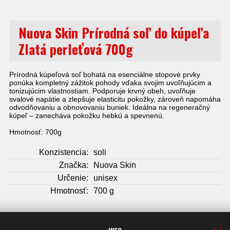
Nuova Skin Prírodná soľ do kúpeľa
Zlatá perleťová 700g
Prírodná kúpeľová soľ bohatá na esenciálne stopové prvky
ponúka kompletný zážitok pohody vďaka svojim uvoľňujúcim a
tonizujúcim vlastnostiam. Podporuje krvný obeh, uvoľňuje
svalové napätie a zlepšuje elasticitu pokožky, zároveň napomáha
odvodňovaniu a obnovovaniu buniek. Ideálna na regeneračný
kúpeľ – zanecháva pokožku hebkú a spevnenú.
Hmotnosť: 700g
Konzistencia:
soli
Značka:
Nuova Skin
Určenie:
unisex
Hmotnosť:
700 g