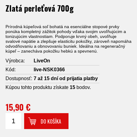
Zlatá perleťová 700g
Prírodná kúpeľová soľ bohatá na esenciálne stopové prvky
ponúka kompletný zážitok pohody vďaka svojim uvoľňujúcim a
tonizujúcim vlastnostiam. Podporuje krvný obeh, uvoľňuje
svalové napätie a zlepšuje elasticitu pokožky, zároveň napomáha
odvodňovaniu a obnovovaniu buniek. Ideálna na regeneračný
kúpeľ – zanecháva pokožku hebkú a spevnenú.
Výrobca:
LiveOn
Kód:
live-NSK0366
Dostupnosť:
7 až 15 dní od prijatia platby
Kúpou tohto produktu získate
15
bodov.
15,90 €
DO KOŠÍKA