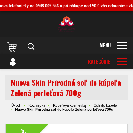
va telefonicky na 0948 005 546 a pri nákupe nad 50 € vás odmeníme zľavo
MENU
KATEGÓRIE
Nuova Skin Prírodná soľ do kúpeľa
Zelená perleťová 700g
Úvod
Kozmetika
Kúpeľová kozmetika
Soli do kúpeľa
Nuova Skin Prírodná soľ do kúpeľa Zelená perleťová 700g