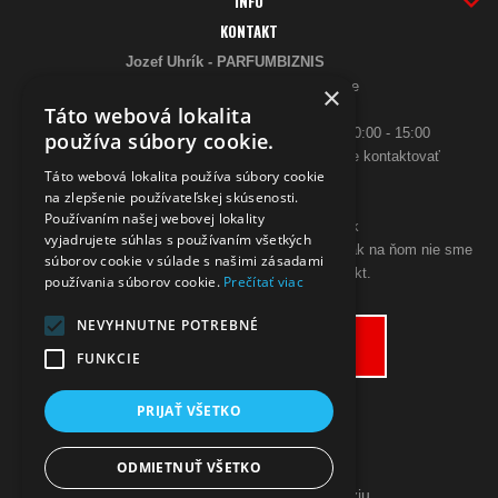
INFO
KONTAKT
Jozef Uhrík - PARFUMBIZNIS
Saratovská 2926/21 93405 Levice
×
Telefón:
Táto webová lokalita
0948 005 546
- PO-PIA: 10:00 - 18:00, SO 10:00 - 15:00
používa súbory cookie.
ak sa aj hneď nedovoláte, budeme Vás spätne kontaktovať
Táto webová lokalita používa súbory cookie
Email:
na zlepšenie používateľskej skúsenosti.
poslimasem@gmail.com
Používaním našej webovej lokality
objednavky@zpohodliadomova.sk
vyjadrujete súhlas s používaním všetkých
Kontaktovať nás môžete aj cez zákaznícky chat, ak na ňom nie sme
súborov cookie v súlade s našimi zásadami
prítomný, zanechajte na seba kontakt.
používania súborov cookie.
Prečítať viac
ODSTÚPENIE OD KÚPNEJ ZMLUVY
NEVYHNUTNE POTREBNÉ
Odstúpiť od zmluvy tu
FUNKCIE
PRIJAŤ VŠETKO
ODMIETNUŤ VŠETKO
Prepnúť zobrazenie na plnú verziu