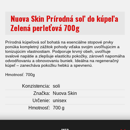
Nuova Skin Prírodná soľ do kúpeľa
Zelená perleťová 700g
Prírodná kúpeľová soľ bohatá na esenciálne stopové prvky
ponúka kompletný zážitok pohody vďaka svojim uvoľňujúcim a
tonizujúcim vlastnostiam. Podporuje krvný obeh, uvoľňuje
svalové napätie a zlepšuje elasticitu pokožky, zároveň napomáha
odvodňovaniu a obnovovaniu buniek. Ideálna na regeneračný
kúpeľ – zanecháva pokožku hebkú a spevnenú.
Hmotnosť: 700g
Konzistencia:
soli
Značka:
Nuova Skin
Určenie:
unisex
Hmotnosť:
700 g