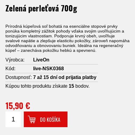
Zelená perleťová 700g
Prírodná kúpeľová soľ bohatá na esenciálne stopové prvky
ponúka kompletný zážitok pohody vďaka svojim uvoľňujúcim a
tonizujúcim vlastnostiam. Podporuje krvný obeh, uvoľňuje
svalové napätie a zlepšuje elasticitu pokožky, zároveň napomáha
odvodňovaniu a obnovovaniu buniek. Ideálna na regeneračný
kúpeľ – zanecháva pokožku hebkú a spevnenú.
Výrobca:
LiveOn
Kód:
live-NSK0368
Dostupnosť:
7 až 15 dní od prijatia platby
Kúpou tohto produktu získate
15
bodov.
15,90 €
DO KOŠÍKA