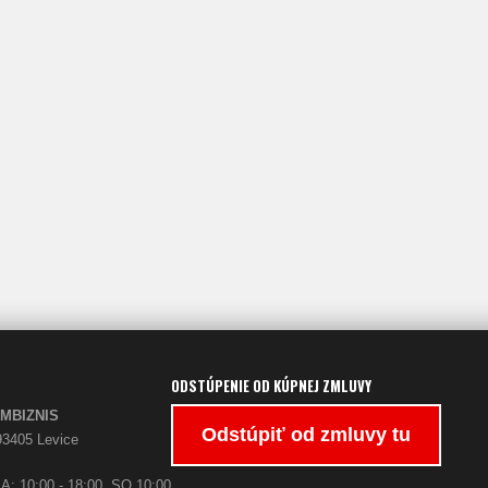
ODSTÚPENIE OD KÚPNEJ ZMLUVY
PARFUMBIZNIS
Odstúpiť od zmluvy tu
93405 Levice
A: 10:00 - 18:00, SO 10:00