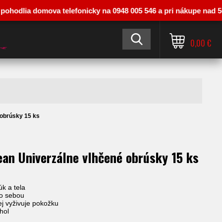
lia domova telefonicky na 0948 005 546 a pri nákupe nad 50 € vás
0,00 €
 obrúsky 15 ks
ean Univerzálne vlhčené obrúsky 15 ks
úk a tela
so sebou
j vyživuje pokožku
hol