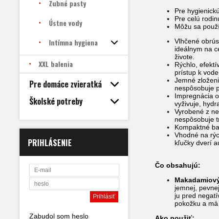
Zubné pasty
Pre hygienickú
Pre celú rodin
Ústne vody
Môžu sa použí
Intímna hygiena
Vlhčené obrús
ideálnym na c
živote.
XXL balenia
Rýchlo, efektí
prístup k vode
Jemné zloženi
Pre domáce zvieratká
nespôsobuje p
Impregnácia o
Školské potreby
vyživuje, hydr
Vyrobené z net
nespôsobuje 
Kompaktné bal
Vhodné na rých
PRIHLÁSENIE
kľučky dverí a
Čo obsahujú:
Makadamiový
jemnej, pevnej
ju pred negatí
pokožku a má 
Zabudol som heslo
Ako použiť: