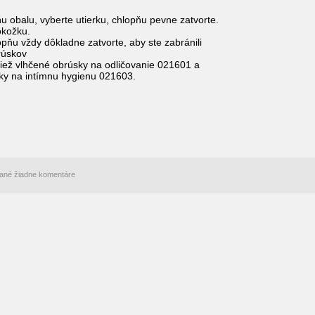
u obalu, vyberte utierku, chlopňu pevne zatvorte.
okožku.
opňu vždy dôkladne zatvorte, aby ste zabránili
rúskov
ež vlhčené obrúsky na odličovanie 021601 a
ky na intímnu hygienu 021603.
idané žiadne komentáre