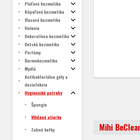
Pleťová kozmetika
Kúpeľová kozmetika
Vlasová kozmetika
Holenie
Dekoratívna kozmetika
Detská kozmetika
Parfémy
Dermokozmetika
Mydlá
Antibakteriálne gély a
dezinfekcie
Hygienické potreby
Špongie
Vlhčené utierky
Mihi BeClea
Zubné kefky