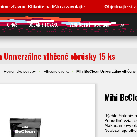
vou. Kliknite na lištu a zavolajte.
Objednajte si z pohod
O NÁS
DODANIE TOVARU
VERNOSTNÝ PROGRAM
≫
n Univerzálne vlhčené obrúsky 15 ks
Hygienické potreby
Vlhčené utierky
Mihi BeClean Univerzálne vlhčené
Mihi BeCl
Rýchle čistenie r
Pohodlné vziať 
Makadamiový ole
Neobsahujú alko