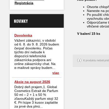
Registrácia
Otvorte chlopň
Naneste na p
Po použití chl
vyschnutiu ob
NOVINKY
Odporúčame ti
vlhčené obrús
V balení 15 ks
Dovolenka
Vážení zákazníci, v období
od 6. 8. do 9. 8. 2026 budem
čerpať dovolenku. Počas
týchto dní nebude k
dispozícii telefonická
zákaznícka podpora ani
K produktu neboli pr
online zákaznícky chat. Na
e-mailové správy budem...
viac
Akcie na august 2026
Dobrý deň prajem,1. Global
Cosmetics Extrait de Parfum
50 ml – 2 + 1 s 50 %
zľavouKaždý parfum stojí 32
€. Pri kúpe 3 kusov zaplatíte
za prvé dva plnú...