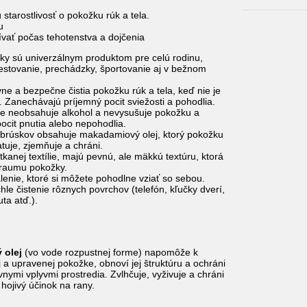
 starostlivosť o pokožku rúk a tela.
u
vať počas tehotenstva a dojčenia
ky sú univerzálnym produktom pre celú rodinu,
estovanie, prechádzky, športovanie aj v bežnom
vne a bezpečne čistia pokožku rúk a tela, keď nie je
. Zanechávajú príjemný pocit sviežosti a pohodlia.
e neobsahuje alkohol a nevysušuje pokožku a
ocit pnutia alebo nepohodlia.
brúskov obsahuje makadamiový olej, ktorý pokožku
atuje, zjemňuje a chráni.
kanej textílie, majú pevnú, ale mäkkú textúru, ktorá
traumu pokožky.
enie, ktoré si môžete pohodlne vziať so sebou.
le čistenie rôznych povrchov (telefón, kľučky dverí,
uta atď.).
 olej
(vo vode rozpustnej forme) napomôže k
 a upravenej pokožke, obnoví jej štruktúru a ochráni
vnymi vplyvmi prostredia. Zvlhčuje, vyživuje a chráni
hojivý účinok na rany.