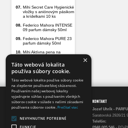
07.
Mihi Secret Care Hygienické
vložky s aniónovým pásikom
a krídelkami 10 ks
08.
Federico Mahora INTENSE
09 parfum dámsky 50ml
09.
Federico Mahora PURE 23
parfum dámsky 50ml
10.
Mihi Aktívna pena na
čistenie sprchových kútov
×
500 ml
Táto webová lokalita
používa súbory cookie.
Táto webová lokalita používa súbory cookie
na zlepšenie používateľskej skúsenosti.
Používaním našej webovej lokality
vyjadrujete súhlas s používaním všetkých
INFO
KONTAKT
súborov cookie v súlade s našimi zásadami
používania súborov cookie.
Prečítať viac
Prečo my
Jozef Uhrík - 
O nás
Saratovská 2926/21 
NEVYHNUTNE POTREBNÉ
Telefón:
FUNKCIE
0948 005 546
- PO-PI