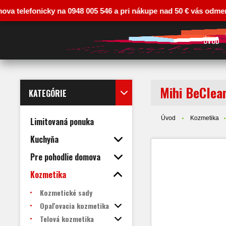
lefonicky na 0948 005 546 a pri nákupe nad 50 € vás odmeníme zľa
ÚVOD
Mihi BeClea
KATEGÓRIE
Úvod
Kozmetika
Limitovaná ponuka
Kuchyňa
Pre pohodlie domova
Kozmetika
Kozmetické sady
Opaľovacia kozmetika
Telová kozmetika