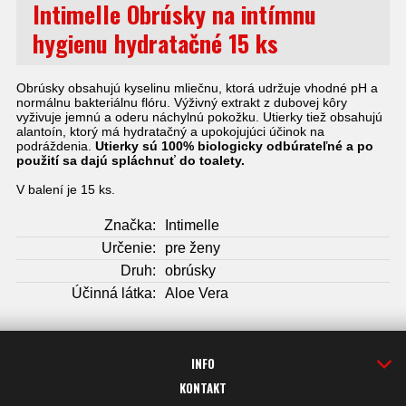
Intimelle Obrúsky na intímnu
hygienu hydratačné 15 ks
Obrúsky obsahujú kyselinu mliečnu, ktorá udržuje vhodné pH a
normálnu bakteriálnu flóru. Výživný extrakt z dubovej kôry
vyživuje jemnú a oderu náchylnú pokožku. Utierky tiež obsahujú
alantoín, ktorý má hydratačný a upokojujúci účinok na
podráždenia.
Utierky sú 100% biologicky odbúrateľné a po
použití sa dajú spláchnuť do toalety.
V balení je 15 ks.
Značka:
Intimelle
Určenie:
pre ženy
Druh:
obrúsky
Účinná látka:
Aloe Vera
INFO
KONTAKT