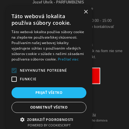
Jozef Uhrík - PARFUMBIZNIS
Saratovská 2926/21 93405 Levice
×
Telefón:
Táto webová lokalita
0948 005 546
- PO-PIA: 10:00 - 18:00, SO 10:00 - 15:00
používa súbory cookie.
ak sa aj hneď nedovoláte, budeme Vás spätne kontaktovať
Táto webová lokalita používa súbory cookie
Email:
na zlepšenie používateľskej skúsenosti.
poslimasem@gmail.com
Používaním našej webovej lokality
objednavky@zpohodliadomova.sk
vyjadrujete súhlas s používaním všetkých
Kontaktovať nás môžete aj cez zákaznícky chat, ak na ňom nie sme
súborov cookie v súlade s našimi zásadami
prítomný, zanechajte na seba kontakt.
používania súborov cookie.
Prečítať viac
ODSTÚPENIE OD KÚPNEJ ZMLUVY
NEVYHNUTNE POTREBNÉ
Odstúpiť od zmluvy tu
FUNKCIE
PRIJAŤ VŠETKO
ODMIETNUŤ VŠETKO
Prepnúť zobrazenie na plnú verziu
ZOBRAZIŤ PODROBNOSTI
Copyright 2019 - 2026 © Nakupujte z pohodlia vášho domova
POWERED BY COOKIESCRIPT
Vytvárame eshopy - Atomer.sk