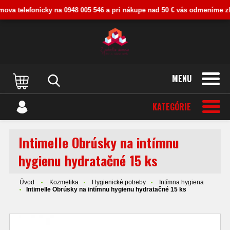
ova telefonicky na 0948 005 546 a pri nákupe nad 50 € vás odmeníme zľavo
MENU
KATEGÓRIE
Intimelle Obrúsky na intímnu
hygienu hydratačné 15 ks
Úvod
Kozmetika
Hygienické potreby
Intímna hygiena
Intimelle Obrúsky na intímnu hygienu hydratačné 15 ks