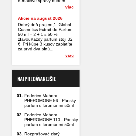
e-mailové správy budem...
viac
Akcie na august 2026
Dobrý deň prajem,1. Global
Cosmetics Extrait de Parfum
50 ml – 2 + 1 s 50 %
zľavouKaždý parfum stojí 32
€. Pri kúpe 3 kusov zaplatíte
za prvé dva plnú...
viac
NAJPREDÁVANEJŠIE
01.
Federico Mahora
PHEROMONE 56 - Pánsky
parfum s feromónmi 50ml
02.
Federico Mahora
PHEROMONE 110 - Pánsky
parfum s feromónmi 50ml
03.
Rozprašovač zlatý