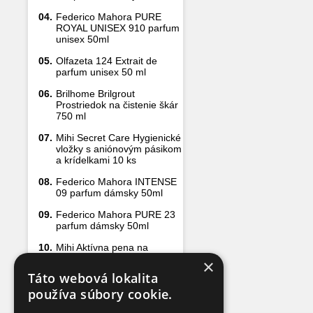
04.
Federico Mahora PURE
ROYAL UNISEX 910 parfum
unisex 50ml
05.
Olfazeta 124 Extrait de
parfum unisex 50 ml
06.
Brilhome Brilgrout
Prostriedok na čistenie škár
750 ml
07.
Mihi Secret Care Hygienické
vložky s aniónovým pásikom
a krídelkami 10 ks
08.
Federico Mahora INTENSE
09 parfum dámsky 50ml
09.
Federico Mahora PURE 23
parfum dámsky 50ml
10.
Mihi Aktívna pena na
čistenie sprchových kútov
×
500 ml
Táto webová lokalita
používa súbory cookie.