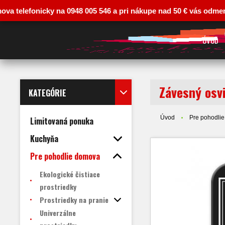
lefonicky na 0948 005 546 a pri nákupe nad 50 € vás odmeníme zľav
ÚVOD
Závesný osv
KATEGÓRIE
Úvod
Pre pohodli
Limitovaná ponuka
Kuchyňa
Pre pohodlie domova
Ekologické čistiace
prostriedky
Prostriedky na pranie
Univerzálne