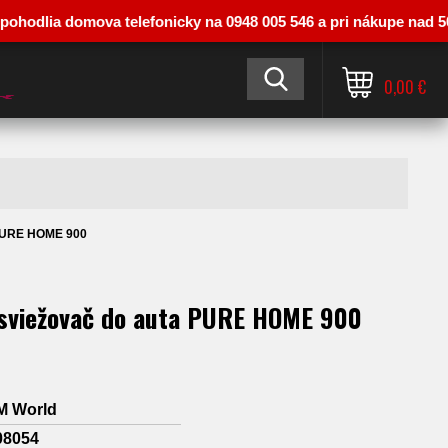
lia domova telefonicky na 0948 005 546 a pri nákupe nad 50 € vás
0,00 €
 PURE HOME 900
sviežovač do auta PURE HOME 900
M World
08054