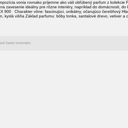
mpozícia vonia rovnako príjemne ako váš obľúbený parfum z kolekci
na zavesenie ideálny pre rôzne interiéry, napríklad do domácnosti, do
00 Charakter vône: fascinujúci, unikátny, očarujúco čerešňový Hlav
n, kyslá višňa Základ parfumu: bôby tonka, santalové drevo, vetiver a
idané žiadne komentáre