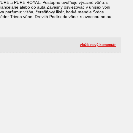
e PURE a PURE ROYAL. Postupne uvoľňuje výraznú vôňu. s
 kancelárie alebo do auta Závesný osviežovač v unisex vôni
a parfumu: višňa, čerešňový likér, horké mandle Srdce
 céder Trieda vône: Drevitá Podtrieda vône: s ovocnou notou
vložiť nový komentár