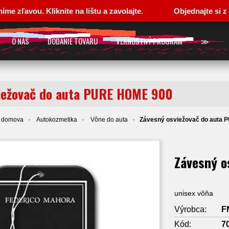
ou. Kliknite na lištu a zavolajte.
Objednajte si z pohod
O NÁS
DODANIE TOVARU
VERNOSTNÝ PROGRAM
≫
iežovač do auta PURE HOME 900
e domova
Autokozmetika
Vône do auta
Závesný osviežovač do auta
Závesný o
unisex vôňa
Výrobca:
F
Kód:
7