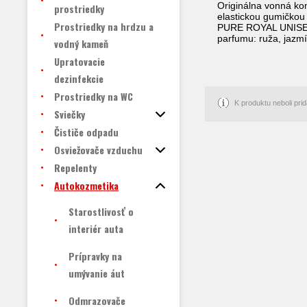
Originálna vonná ko
prostriedky
elastickou gumičkou 
Prostriedky na hrdzu a
PURE ROYAL UNISEX 9
parfumu: ruža, jazmí
vodný kameň
Upratovacie
dezinfekcie
Prostriedky na WC
K produktu neboli pr
Sviečky
Čističe odpadu
Osviežovače vzduchu
Repelenty
Autokozmetika
Starostlivosť o
interiér auta
Prípravky na
umývanie áut
Odmrazovače