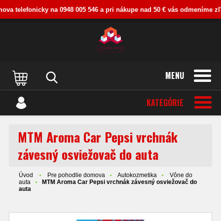
va telefonicky na 0948 005 546 a pri nákupe nad 50 € vás odmeníme zľavo
MENU
KATEGÓRIE
MTM Aroma Car Pepsi vrchnák
závesný osviežovač do auta
Úvod
Pre pohodlie domova
Autokozmetika
Vône do
auta
MTM Aroma Car Pepsi vrchnák závesný osviežovač do
auta