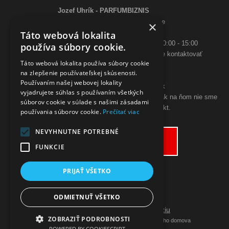
Jozef Uhrík - PARFUMBIZNIS
Saratovská 2926/21 93405 Levice
×
Telefón:
Táto webová lokalita
0948 005 546
- PO-PIA: 10:00 - 18:00, SO 10:00 - 15:00
používa súbory cookie.
ak sa aj hneď nedovoláte, budeme Vás spätne kontaktovať
Táto webová lokalita používa súbory cookie
Email:
na zlepšenie používateľskej skúsenosti.
poslimasem@gmail.com
Používaním našej webovej lokality
objednavky@zpohodliadomova.sk
vyjadrujete súhlas s používaním všetkých
Kontaktovať nás môžete aj cez zákaznícky chat, ak na ňom nie sme
súborov cookie v súlade s našimi zásadami
prítomný, zanechajte na seba kontakt.
používania súborov cookie.
Prečítať viac
ODSTÚPENIE OD KÚPNEJ ZMLUVY
NEVYHNUTNE POTREBNÉ
Odstúpiť od zmluvy tu
FUNKCIE
PRIJAŤ VŠETKO
ODMIETNUŤ VŠETKO
Prepnúť zobrazenie na plnú verziu
ZOBRAZIŤ PODROBNOSTI
Copyright 2019 - 2026 © Nakupujte z pohodlia vášho domova
POWERED BY COOKIESCRIPT