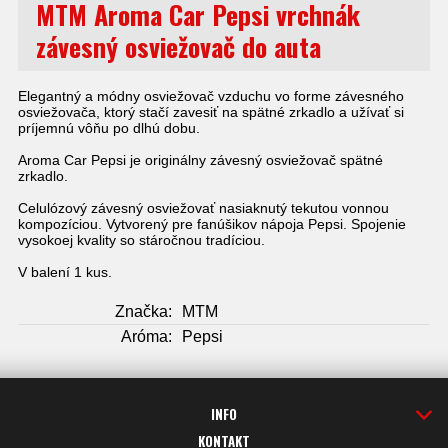
MTM Aroma Car Pepsi vrchnák
závesný osviežovač do auta
Elegantný a módny osviežovač vzduchu vo forme závesného
osviežovača, ktorý stačí zavesiť na spätné zrkadlo a užívať si
príjemnú vôňu po dlhú dobu.
Aroma Car Pepsi je originálny závesný osviežovač spätné
zrkadlo.
Celulózový závesný osviežovať nasiaknutý tekutou vonnou
kompozíciou. Vytvorený pre fanúšikov nápoja Pepsi. Spojenie
vysokoej kvality so stáročnou tradíciou.
V balení 1 kus.
Značka:
MTM
Aróma:
Pepsi
INFO
KONTAKT