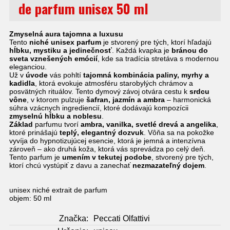
de parfum unisex 50 ml
Zmyselná aura tajomna a luxusu
Tento
niché unisex parfum
je stvorený pre tých, ktorí hľadajú
hĺbku, mystiku a jedinečnosť
. Každá kvapka je
bránou do
sveta vznešených emócií
, kde sa tradícia stretáva s modernou
eleganciou.
Už v
úvode
vás pohltí
tajomná kombinácia paliny, myrhy a
kadidla
, ktorá evokuje atmosféru starobylých chrámov a
posvätných rituálov. Tento dymový závoj otvára cestu k
srdcu
vône
, v ktorom pulzuje
šafran, jazmín a ambra
– harmonická
súhra vzácnych ingrediencií, ktoré dodávajú kompozícii
zmyselnú hĺbku a noblesu
.
Základ
parfumu tvorí
ambra, vanilka, svetlé drevá a angelika
,
ktoré prinášajú
teplý, elegantný dozvuk
. Vôňa sa na pokožke
vyvíja do hypnotizujúcej esencie, ktorá je jemná a intenzívna
zároveň – ako druhá koža, ktorá vás sprevádza po celý deň.
Tento parfum je
umením v tekutej podobe
, stvorený pre tých,
ktorí chcú vystúpiť z davu a zanechať
nezmazateľný dojem
.
unisex niché extrait de parfum
objem: 50 ml
Značka:
Peccati Olfattivi