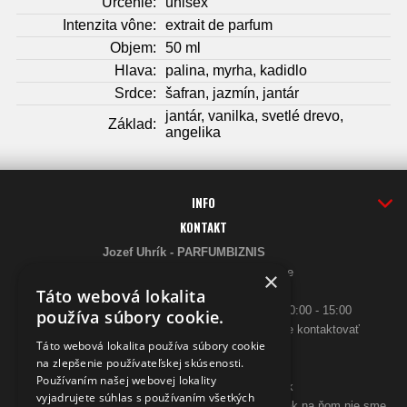
Určenie:
unisex
Intenzita vône:
extrait de parfum
Objem:
50 ml
Hlava:
palina, myrha, kadidlo
Srdce:
šafran, jazmín, jantár
jantár, vanilka, svetlé drevo,
Základ:
angelika
INFO
KONTAKT
Jozef Uhrík - PARFUMBIZNIS
Saratovská 2926/21 93405 Levice
×
Telefón:
Táto webová lokalita
0948 005 546
- PO-PIA: 10:00 - 18:00, SO 10:00 - 15:00
používa súbory cookie.
ak sa aj hneď nedovoláte, budeme Vás spätne kontaktovať
Táto webová lokalita používa súbory cookie
Email:
na zlepšenie používateľskej skúsenosti.
poslimasem@gmail.com
Používaním našej webovej lokality
objednavky@zpohodliadomova.sk
vyjadrujete súhlas s používaním všetkých
Kontaktovať nás môžete aj cez zákaznícky chat, ak na ňom nie sme