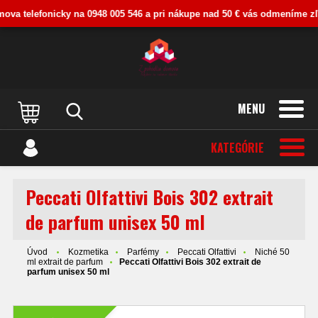
va telefonicky na 0948 005 546 a pri nákupe nad 50 € vás odmeníme zľavo
MENU
KATEGÓRIE
Peccati Olfattivi Bois 302 extrait
de parfum unisex 50 ml
Úvod
Kozmetika
Parfémy
Peccati Olfattivi
Niché 50
ml extrait de parfum
Peccati Olfattivi Bois 302 extrait de
parfum unisex 50 ml