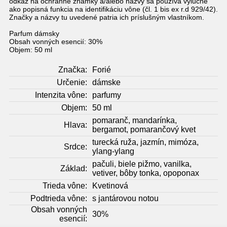
odkaz na ochranné známky a/alebo názvy sa používa výlučne
ako popisná funkcia na identifikáciu vône (čl. 1 bis ex r.d 929/42).
Značky a názvy tu uvedené patria ich príslušným vlastníkom.
Parfum dámsky
Obsah vonných esencií: 30%
Objem: 50 ml
Značka:
Forié
Určenie:
dámske
Intenzita vône:
parfumy
Objem:
50 ml
pomaranč, mandarínka,
Hlava:
bergamot, pomarančový kvet
turecká ruža, jazmín, mimóza,
Srdce:
ylang-ylang
pačuli, biele pižmo, vanilka,
Základ:
vetiver, bôby tonka, opoponax
Trieda vône:
Kvetinová
Podtrieda vône:
s jantárovou notou
Obsah vonných
30%
esencií: