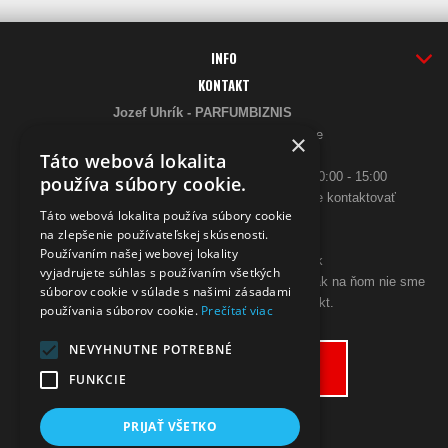
INFO
KONTAKT
Jozef Uhrík - PARFUMBIZNIS
Saratovská 2926/21 93405 Levice
×
Telefón:
Táto webová lokalita
0948 005 546
- PO-PIA: 10:00 - 18:00, SO 10:00 - 15:00
používa súbory cookie.
ak sa aj hneď nedovoláte, budeme Vás spätne kontaktovať
Táto webová lokalita používa súbory cookie
Email:
na zlepšenie používateľskej skúsenosti.
poslimasem@gmail.com
Používaním našej webovej lokality
objednavky@zpohodliadomova.sk
vyjadrujete súhlas s používaním všetkých
Kontaktovať nás môžete aj cez zákaznícky chat, ak na ňom nie sme
súborov cookie v súlade s našimi zásadami
prítomný, zanechajte na seba kontakt.
používania súborov cookie.
Prečítať viac
ODSTÚPENIE OD KÚPNEJ ZMLUVY
NEVYHNUTNE POTREBNÉ
Odstúpiť od zmluvy tu
FUNKCIE
PRIJAŤ VŠETKO