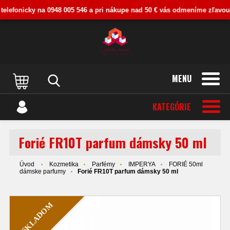
lefonicky na 0948 005 546 a pri nákupe nad 50 € vás odmeníme zľavou. Kl
MENU
KATEGÓRIE
Forié FR10T parfum dámsky 50 ml
Úvod
Kozmetika
Parfémy
IMPERYA
FORIÉ 50ml
dámske parfumy
Forié FR10T parfum dámsky 50 ml
SKLADOM