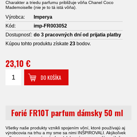
Charakter a triedu parfumu približuje vôňa Chanel Coco
Mademoiselle (nie je to tá istá vôňa).
Výrobca:
Imperya
Kód:
imp-FR003052
Dostupnosť:
do 3 pracovných dní od prijatia platby
Kúpou tohto produktu získate
23
bodov.
23,10 €
DO KOŠÍKA
Forié FR10T parfum dámsky 50 ml
Všetky naše produkty vznikli spojením vôní, ktoré používajú aj
výrobcovia na trhu a my sme sa nimi INŠPIROVALI. Akýkoľvek