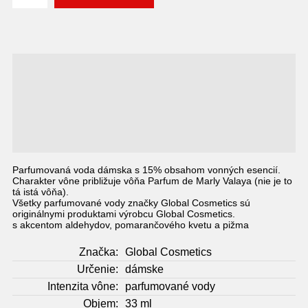
Global Cosmetics 459 DEESSE
VALAYA parfumovaná voda dámska
33 ml
Parfumovaná voda dámska s 15% obsahom vonných esencií.
Charakter vône približuje vôňa Parfum de Marly Valaya (nie je to
tá istá vôňa).
Všetky parfumované vody značky Global Cosmetics sú
originálnymi produktami výrobcu Global Cosmetics.
s akcentom aldehydov, pomarančového kvetu a pižma
Značka:
Global Cosmetics
Určenie:
dámske
Intenzita vône:
parfumované vody
Objem:
33 ml
aldehydy, mandarínka, biela
Hlava:
broskyňa, bergamot
pomarančový kvet, konvalinka,
Srdce:
okvetné lístky, vetiver,
nympheal, mahonia