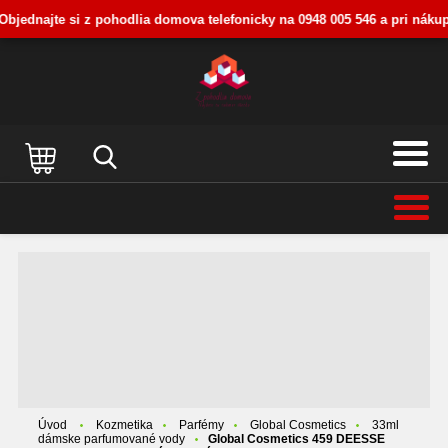
bjednajte si z pohodlia domova telefonicky na 0948 005 546 a pri nákupe 
MENU
KATEGÓRIE
Global Cosmetics 459 DEESSE
VALAYA parfumovaná voda dámska
33 ml
Úvod
Kozmetika
Parfémy
Global Cosmetics
33ml
dámske parfumované vody
Global Cosmetics 459 DEESSE
VALAYA parfumovaná voda dámska 33 ml