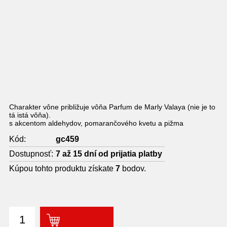
Global Cosmetics 459 DEESSE VALAYA
parfumovaná voda dámska 33 ml
Charakter vône približuje vôňa Parfum de Marly Valaya (nie je to
tá istá vôňa).
s akcentom aldehydov, pomarančového kvetu a pižma
Kód:
gc459
Dostupnosť:
7 až 15 dní od prijatia platby
Kúpou tohto produktu získate
7
bodov.
7,90 €
DO KOŠÍKA