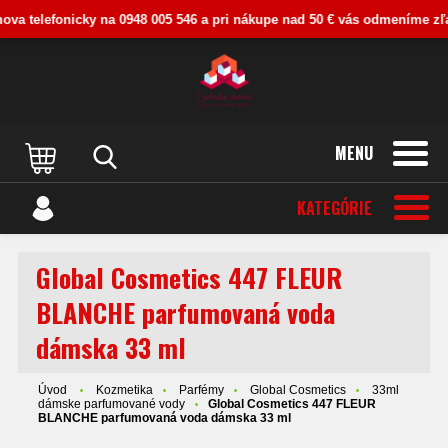
va telefonicky na 0948 005 546 a pri nákupe nad 50 € vás odmeníme zľavou
MENU
KATEGÓRIE
Global Cosmetics 447 FLEUR
BLANCHE parfumovaná voda
dámska 33 ml
Úvod
Kozmetika
Parfémy
Global Cosmetics
33ml
dámske parfumované vody
Global Cosmetics 447 FLEUR
BLANCHE parfumovaná voda dámska 33 ml