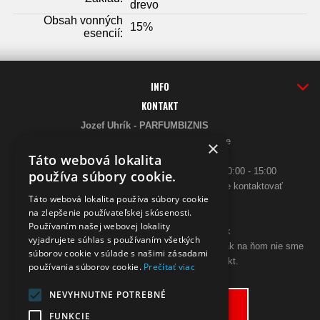
drevo
Obsah vonných
15%
esencií:
INFO
KONTAKT
Jozef Uhrík - PARFUMBIZNIS
Saratovská 2926/21 93405 Levice
×
Telefón:
Táto webová lokalita
0948 005 546
- PO-PIA: 10:00 - 18:00, SO 10:00 - 15:00
používa súbory cookie.
ak sa aj hneď nedovoláte, budeme Vás spätne kontaktovať
Táto webová lokalita používa súbory cookie
Email:
na zlepšenie používateľskej skúsenosti.
poslimasem@gmail.com
Používaním našej webovej lokality
objednavky@zpohodliadomova.sk
vyjadrujete súhlas s používaním všetkých
Kontaktovať nás môžete aj cez zákaznícky chat, ak na ňom nie sme
súborov cookie v súlade s našimi zásadami
prítomný, zanechajte na seba kontakt.
používania súborov cookie.
Prečítať viac
ODSTÚPENIE OD KÚPNEJ ZMLUVY
NEVYHNUTNE POTREBNÉ
Odstúpiť od zmluvy tu
FUNKCIE