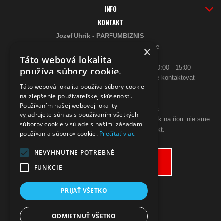
INFO
KONTAKT
Jozef Uhrík - PARFUMBIZNIS
Saratovská 2926/21 93405 Levice
×
Telefón:
Táto webová lokalita
0948 005 546
- PO-PIA: 10:00 - 18:00, SO 10:00 - 15:00
používa súbory cookie.
ak sa aj hneď nedovoláte, budeme Vás spätne kontaktovať
Táto webová lokalita používa súbory cookie
Email:
na zlepšenie používateľskej skúsenosti.
poslimasem@gmail.com
Používaním našej webovej lokality
objednavky@zpohodliadomova.sk
vyjadrujete súhlas s používaním všetkých
Kontaktovať nás môžete aj cez zákaznícky chat, ak na ňom nie sme
súborov cookie v súlade s našimi zásadami
prítomný, zanechajte na seba kontakt.
používania súborov cookie.
Prečítať viac
ODSTÚPENIE OD KÚPNEJ ZMLUVY
NEVYHNUTNE POTREBNÉ
Odstúpiť od zmluvy tu
FUNKCIE
PRIJAŤ VŠETKO
ODMIETNUŤ VŠETKO