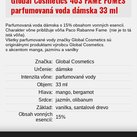
Global Cosmetics 403 FAME FUMES
parfumovaná voda dámska 33 ml
Parfumovaná voda dámska s 15% obsahom vonných esencií.
Charakter vône približuje vôňa Paco Rabanne Fame (nie je to tá
istá vôňa).
Všetky parfumované vody značky Global Cosmetics sú
originálnymi produktami výrobcu Global Cosmetics.
s akcentom manga, jazmínu a vanilky
Značka:
Global Cosmetics
Určenie:
dámske
Intenzita vône:
parfumované vody
Objem:
33 ml
Hlava:
mango, bergamot
Srdce:
jazmín, olibanum
Základ:
vanilka, santalové drevo
Obsah vonných
15%
esencií: