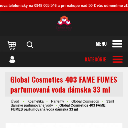
va telefonicky na 0948 005 546 a pri nákupe nad 50 € vás odmeníme zľavou
MENU
KATEGÓRIE
Global Cosmetics 403 FAME FUMES
parfumovaná voda dámska 33 ml
Úvod
Kozmetika
Parfémy
Global Cosmetics
33ml
dámske parfumované vody
Global Cosmetics 403 FAME
FUMES parfumovaná voda dámska 33 ml