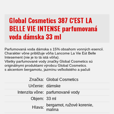
Global Cosmetics 387 C'EST LA
BELLE VIE INTENSE parfumovaná
voda dámska 33 ml
Parfumovaná voda dámska s 15% obsahom vonných esencií.
Charakter vône približuje vôňa Lancome La Vie Est Belle
Intesement (nie je to tá istá vôňa).
Všetky parfumované vody značky Global Cosmetics sú
originálnymi produktami výrobcu Global Cosmetics.
s akcentom bergamotu, jazmínu veľkolistého a pačuli
Značka:
Global Cosmetics
Určenie:
dámske
Intenzita vône:
parfumované vody
Objem:
33 ml
bergamot, ružové korenie,
Hlava:
malina