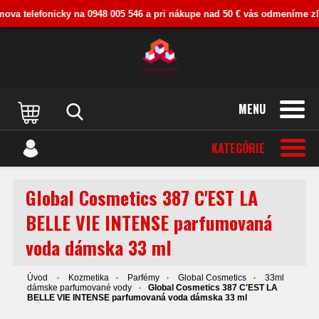
va telefonicky na 0948 005 546 a pri nákupe nad 50 € vás odmeníme zľavo
MENU
KATEGÓRIE
Global Cosmetics 387 C'EST LA
BELLE VIE INTENSE parfumovaná
voda dámska 33 ml
Úvod
Kozmetika
Parfémy
Global Cosmetics
33ml
dámske parfumované vody
Global Cosmetics 387 C'EST LA
BELLE VIE INTENSE parfumovaná voda dámska 33 ml