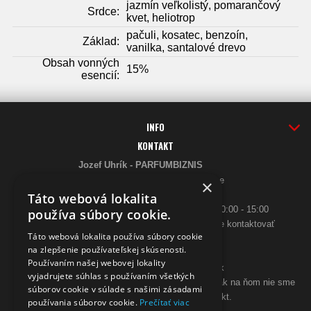
jazmín veľkolistý, pomarančový
Srdce:
kvet, heliotrop
pačuli, kosatec, benzoín,
Základ:
vanilka, santalové drevo
Obsah vonných
15%
esencií:
INFO
KONTAKT
Jozef Uhrík - PARFUMBIZNIS
Saratovská 2926/21 93405 Levice
×
Telefón:
Táto webová lokalita
0948 005 546
- PO-PIA: 10:00 - 18:00, SO 10:00 - 15:00
používa súbory cookie.
ak sa aj hneď nedovoláte, budeme Vás spätne kontaktovať
Táto webová lokalita používa súbory cookie
Email:
na zlepšenie používateľskej skúsenosti.
poslimasem@gmail.com
Používaním našej webovej lokality
objednavky@zpohodliadomova.sk
vyjadrujete súhlas s používaním všetkých
Kontaktovať nás môžete aj cez zákaznícky chat, ak na ňom nie sme
súborov cookie v súlade s našimi zásadami
prítomný, zanechajte na seba kontakt.
používania súborov cookie.
Prečítať viac