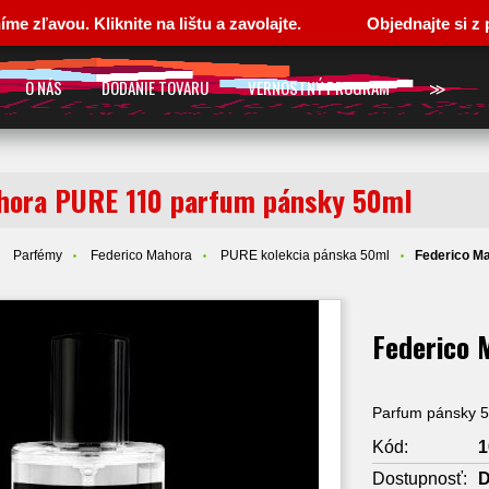
u. Kliknite na lištu a zavolajte.
Objednajte si z pohodl
O NÁS
DODANIE TOVARU
VERNOSTNÝ PROGRAM
≫
hora PURE 110 parfum pánsky 50ml
Parfémy
Federico Mahora
PURE kolekcia pánska 50ml
Federico M
Federico 
Parfum pánsky 
Kód:
1
Dostupnosť:
D