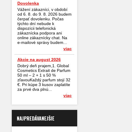
Dovolenka
Vážení zákazníci, v období
od 6. 8. do 9. 8. 2026 budem
čerpať dovolenku. Počas
týchto dní nebude k
dispozícii telefonická
zákaznícka podpora ani
online zákaznícky chat. Na
e-mailové správy budem...
viac
Akcie na august 2026
Dobrý deň prajem,1. Global
Cosmetics Extrait de Parfum
50 ml – 2 + 1 s 50 %
zľavouKaždý parfum stojí 32
€. Pri kúpe 3 kusov zaplatíte
za prvé dva plnú...
viac
NAJPREDÁVANEJŠIE