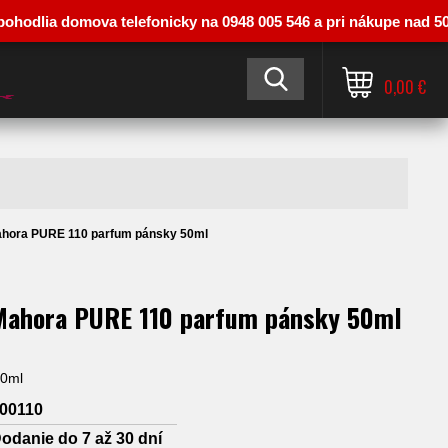
ia domova telefonicky na 0948 005 546 a pri nákupe nad 50 € vás 
0,00 €
ahora PURE 110 parfum pánsky 50ml
Mahora PURE 110 parfum pánsky 50ml
50ml
00110
odanie do 7 až 30 dní