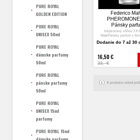
PURE ROYAL
Federico Ma
GOLDEN EDITION
PHEROMONE 
Pánsky parf
PURE ROYAL
feromónmi 5
Inšpirovaný vôňou J.P.G
UNISEX 50ml
MalePánsky parfum s fer
Dodanie do 7 až 30 
PURE ROYAL
dámske parfumy
16,50 €
50ml
33,- €
PURE ROYAL
pánske parfumy
K produktu neboli pr
50ml
PURE ROYAL
UNISEX 15ml
parfumy
PURE ROYAL 15ml
dámske parfumy