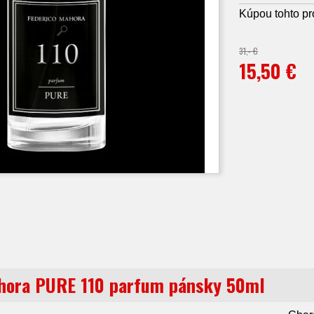
Kúpou tohto pr
31,- €
15,50 €
hora PURE 110 parfum pánsky 50ml