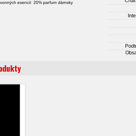
Char
vonných esencií: 20% parfum dámsky
Inte
Podt
Obsa
rodukty