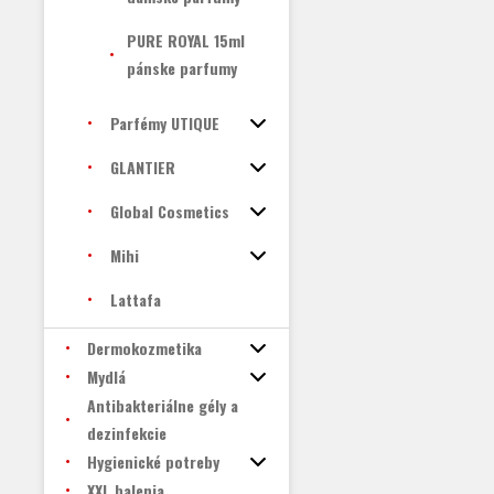
PURE ROYAL 15ml
pánske parfumy
Parfémy UTIQUE
GLANTIER
Global Cosmetics
Mihi
Lattafa
Dermokozmetika
Mydlá
Antibakteriálne gély a
dezinfekcie
Hygienické potreby
XXL balenia