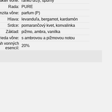
akter vône:
ľahko drzý, spurný
Rada:
PURE
nzita vône:
parfum (P)
Hlava:
levanduľa, bergamot, kardamón
Srdce:
pomarančový kvet, konvalinka
Základ:
pižmo, ambra, vanilka
rieda vône:
s ambrovou a pižmovou notou
h vonných
20%
esencií: