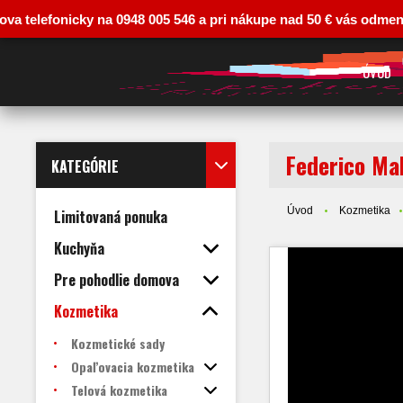
fonicky na 0948 005 546 a pri nákupe nad 50 € vás odmeníme zľavo
ÚVOD
Federico Ma
KATEGÓRIE
Úvod
Kozmetika
Limitovaná ponuka
Kuchyňa
Pre pohodlie domova
Kozmetika
Kozmetické sady
Opaľovacia kozmetika
Telová kozmetika