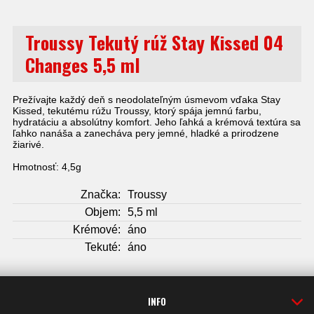
Troussy Tekutý rúž Stay Kissed 04
Changes 5,5 ml
Prežívajte každý deň s neodolateľným úsmevom vďaka Stay
Kissed, tekutému rúžu Troussy, ktorý spája jemnú farbu,
hydratáciu a absolútny komfort. Jeho ľahká a krémová textúra sa
ľahko nanáša a zanecháva pery jemné, hladké a prirodzene
žiarivé.
Hmotnosť: 4,5g
Značka:
Troussy
Objem:
5,5 ml
Krémové:
áno
Tekuté:
áno
INFO