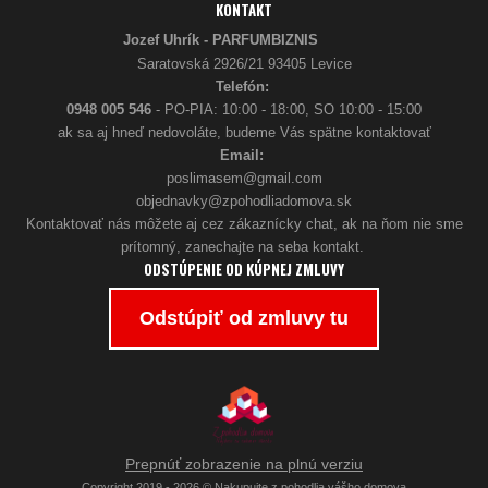
KONTAKT
Jozef Uhrík - PARFUMBIZNIS
Saratovská 2926/21 93405 Levice
Telefón:
0948 005 546
- PO-PIA: 10:00 - 18:00, SO 10:00 - 15:00
ak sa aj hneď nedovoláte, budeme Vás spätne kontaktovať
Email:
poslimasem@gmail.com
objednavky@zpohodliadomova.sk
Kontaktovať nás môžete aj cez zákaznícky chat, ak na ňom nie sme
prítomný, zanechajte na seba kontakt.
ODSTÚPENIE OD KÚPNEJ ZMLUVY
Odstúpiť od zmluvy tu
Prepnúť zobrazenie na plnú verziu
Copyright 2019 - 2026 © Nakupujte z pohodlia vášho domova