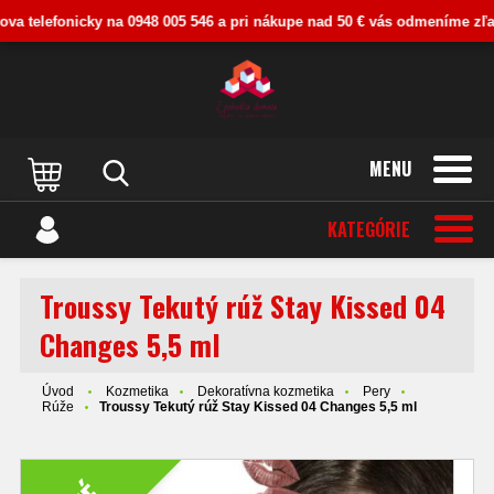
a telefonicky na 0948 005 546 a pri nákupe nad 50 € vás odmeníme zľavou
MENU
KATEGÓRIE
Troussy Tekutý rúž Stay Kissed 04
Changes 5,5 ml
Úvod
Kozmetika
Dekoratívna kozmetika
Pery
Rúže
Troussy Tekutý rúž Stay Kissed 04 Changes 5,5 ml