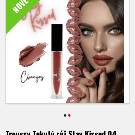
NOVÉ
Troussy Tekutý rúž Stay Kissed 04