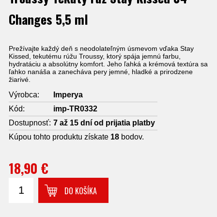
Changes 5,5 ml
Prežívajte každý deň s neodolateľným úsmevom vďaka Stay
Kissed, tekutému rúžu Troussy, ktorý spája jemnú farbu,
hydratáciu a absolútny komfort. Jeho ľahká a krémová textúra sa
ľahko nanáša a zanecháva pery jemné, hladké a prirodzene
žiarivé.
Výrobca:
Imperya
Kód:
imp-TR0332
Dostupnosť:
7 až 15 dní od prijatia platby
Kúpou tohto produktu získate
18
bodov.
18,90 €
DO KOŠÍKA