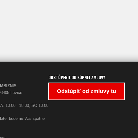
ODSTÚPENIE OD KÚPNEJ ZMLUVY
PARFUMBIZNIS
Odstúpiť od zmluvy tu
93405 Levice
A: 10:00 - 18:00, SO 10:00
oláte, budeme Vás spätne
com