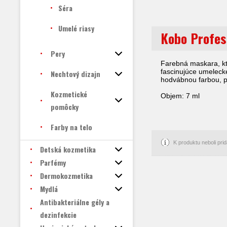
Séra
Umelé riasy
Kobo Profes
Pery
Farebná maskara, k
fascinujúce umelecké
Nechtový dizajn
hodvábnou farbou, p
Kozmetické
Objem: 7 ml
pomôcky
Farby na telo
K produktu neboli pr
Detská kozmetika
Parfémy
Dermokozmetika
Mydlá
Antibakteriálne gély a
dezinfekcie