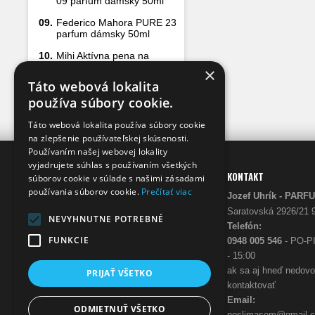
09 parfum dámsky 50ml
09.
Federico Mahora PURE 23
parfum dámsky 50ml
10.
Mihi Aktívna pena na
čistenie sprchových kútov
×
500 ml
Táto webová lokalita
používa súbory cookie.
Táto webová lokalita používa súbory cookie
na zlepšenie používateľskej skúsenosti.
Používaním našej webovej lokality
vyjadrujete súhlas s používaním všetkých
INFO
KONTAKT
súborov cookie v súlade s našimi zásadami
používania súborov cookie.
Prečítať viac
Prečo my
Jozef Uhrík - 
O nás
Saratovská 2926/21 
NEVYHNUTNE POTREBNÉ
Telefón:
FUNKCIE
0948 005 546
- PO-PI
- 15:00
ak sa aj hneď nedov
PRIJAŤ VŠETKO
kontaktovať
Email:
ODMIETNUŤ VŠETKO
poslimasem@gmail.