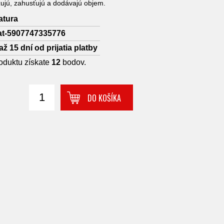
žujú, zahusťujú a dodávajú objem.
atura
at-5907747335776
až 15 dní od prijatia platby
oduktu získate
12
bodov.
DO KOŠÍKA