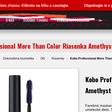
ou. Kliknite na lištu a zavolajte.
Objednajte si z pohodl
O NÁS
DODANIE TOVARU
VERNOSTNÝ PROGRAM
≫
sional More Than Color Riasenka Amethys
Dekoratívna kozmetika
Oči
Riasenky
Kobo Professional More Than
Kobo Prof
Amethyst
Farebná maskara
umelecké dielo. 