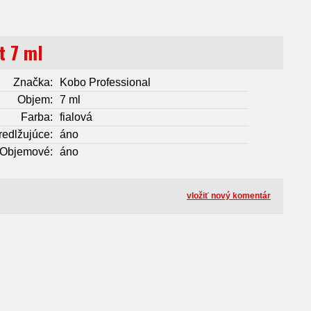
t 7 ml
Značka:
Kobo Professional
Objem:
7 ml
Farba:
fialová
redlžujúce:
áno
Objemové:
áno
vložiť nový komentár