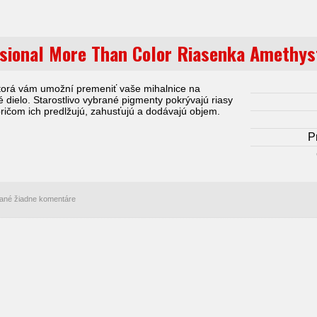
sional More Than Color Riasenka Amethys
torá vám umožní premeniť vaše mihalnice na
 dielo. Starostlivo vybrané pigmenty pokrývajú riasy
ričom ich predlžujú, zahusťujú a dodávajú objem.
P
idané žiadne komentáre