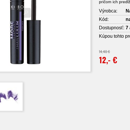
pričom ich predl
Výrobca:
N
Kód:
n
Dostupnosť:
7 
Kúpou tohto pr
14,40 €
12,- €