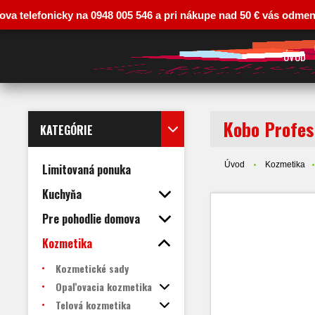
efonicky na 0948 005 546 a pri nákupe nad 50 € vás odmeníme zľav
ÚVOD
Kobo Profes
KATEGÓRIE
Úvod
Kozmetika
Limitovaná ponuka
Kuchyňa
Pre pohodlie domova
Kozmetika
Kozmetické sady
Opaľovacia kozmetika
Telová kozmetika