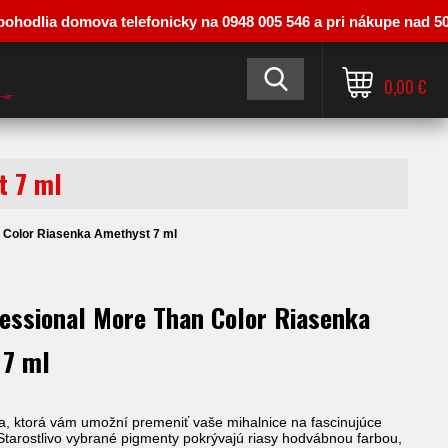
ia domova telefonicky na 0948 005 546 a pri nákupe nad 50 € vás 
0,00 €
t 7 ml
 Color Riasenka Amethyst 7 ml
essional More Than Color Riasenka
 7 ml
, ktorá vám umožní premeniť vaše mihalnice na fascinujúce
Starostlivo vybrané pigmenty pokrývajú riasy hodvábnou farbou,