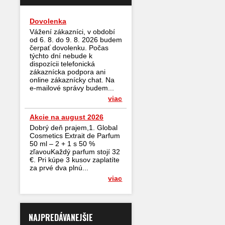
Dovolenka
Vážení zákazníci, v období
od 6. 8. do 9. 8. 2026 budem
čerpať dovolenku. Počas
týchto dní nebude k
dispozícii telefonická
zákaznícka podpora ani
online zákaznícky chat. Na
e-mailové správy budem...
viac
Akcie na august 2026
Dobrý deň prajem,1. Global
Cosmetics Extrait de Parfum
50 ml – 2 + 1 s 50 %
zľavouKaždý parfum stojí 32
€. Pri kúpe 3 kusov zaplatíte
za prvé dva plnú...
viac
NAJPREDÁVANEJŠIE